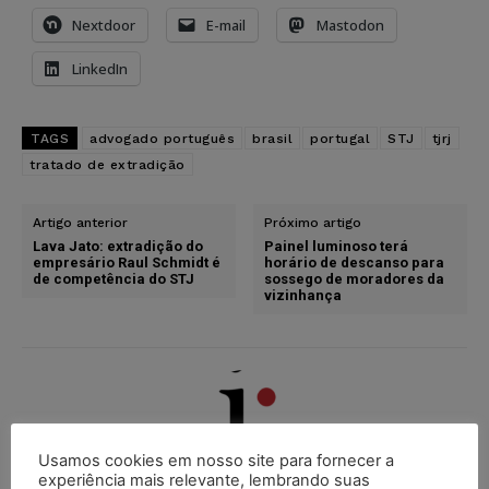
Nextdoor
E-mail
Mastodon
LinkedIn
TAGS
advogado português
brasil
portugal
STJ
tjrj
tratado de extradição
Artigo anterior
Próximo artigo
Lava Jato: extradição do
Painel luminoso terá
empresário Raul Schmidt é
horário de descanso para
de competência do STJ
sossego de moradores da
vizinhança
Usamos cookies em nosso site para fornecer a
experiência mais relevante, lembrando suas