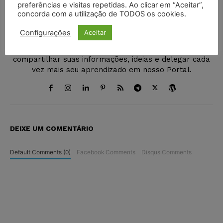
preferências e visitas repetidas. Ao clicar em “Aceitar”,
Juristas
concorda com a utilização de TODOS os cookies.
http://juristas.com.br
Configurações
Aceitar
O Portal Juristas nasceu com o objetivo de integrar
uma comunidade jurídica onde os internautas possam
compartilhar suas informações, ideias e delegar cada
vez mais seu aprendizado em nosso Portal.
DEIXE UM COMENTÁRIO
Default Comments (0)
Facebook Comments
Disqus Comments