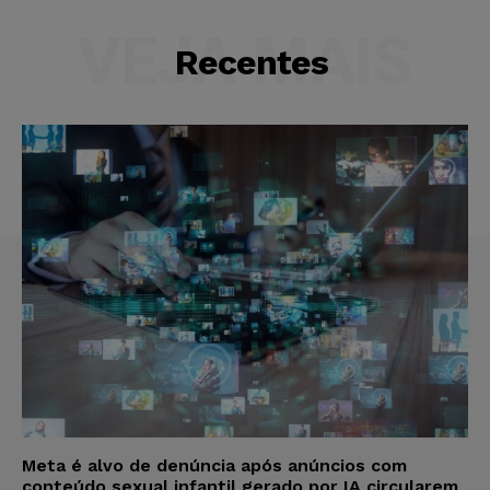
VEJA MAIS
Recentes
Meta é alvo de denúncia após anúncios com
conteúdo sexual infantil gerado por IA circularem