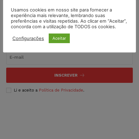
Usamos cookies em nosso site para fornecer a
experiência mais relevante, lembrando suas
preferências e visitas repetidas. Ao clicar em “Aceitar”,
concorda com a utilização de TODOS os cookies.
Configurações
Aceitar
Inscreva-se
INSCREVER
Li e aceito a
Política de Privacidade
.