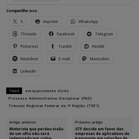
Compartilhe isso:
X
Imprimir
WhatsApp
Threads
Facebook
Telegram
Pinterest
Tumblr
Reddit
Nextdoor
E-mail
Mastodon
LinkedIn
TAGS
enriquecimento ilícito
Processo Administrativo Disciplinar (PAD)
Tribunal Regional Federal da 1ª Região (TRF1)
Artigo anterior
Próximo artigo
Motorista que perdeu visão
STF decide em favor das
de um olho não será
empresas de aplicativos de
indenizado por culpa
transporte em relações de