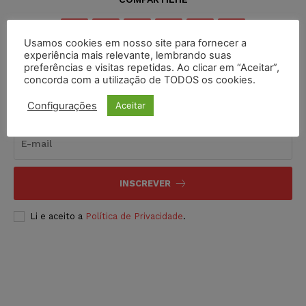
Usamos cookies em nosso site para fornecer a
experiência mais relevante, lembrando suas
preferências e visitas repetidas. Ao clicar em “Aceitar”,
concorda com a utilização de TODOS os cookies.
Inscreva-se
Configurações
Aceitar
INSCREVER
Li e aceito a
Política de Privacidade
.