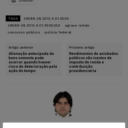
LinkedIn
TAGS
29589-28.2012.4.01.3500
29589-28.2012.4.01.3500/GO
agravo retido
concurso público
polícia federal
Artigo anterior
Próximo artigo
Alienação antecipada de
Rendimentos de anistiados
bens somente pode
políticos são isentos de
ocorrer quando houver
imposto de renda e
risco de deterioração pela
contribuição
ação do tempo
previdenciária
Wilson Roberto