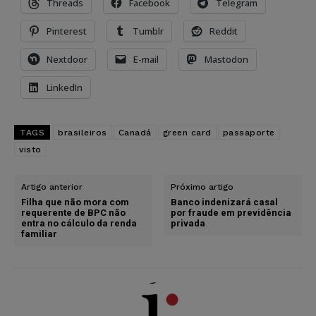
Threads
Facebook
Telegram
Pinterest
Tumblr
Reddit
Nextdoor
E-mail
Mastodon
LinkedIn
TAGS
brasileiros
Canadá
green card
passaporte
visto
Artigo anterior
Próximo artigo
Filha que não mora com
Banco indenizará casal
requerente de BPC não
por fraude em previdência
entra no cálculo da renda
privada
familiar