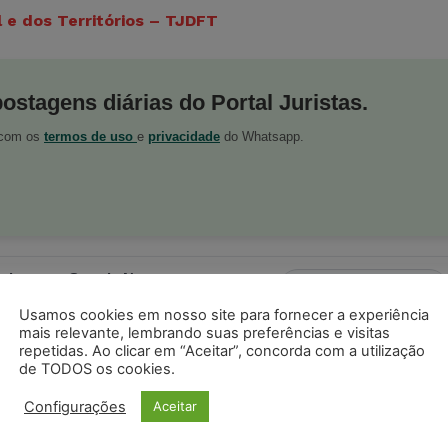
l e dos Territórios – TJDFT
postagens diárias do Portal Juristas.
o com os
termos de uso
e
privacidade
do Whatsapp.
ristas no Google News
Seguir no Google
 notícias jurídicas do Brasil
Usamos cookies em nosso site para fornecer a experiência
mais relevante, lembrando suas preferências e visitas
repetidas. Ao clicar em “Aceitar”, concorda com a utilização
de TODOS os cookies.
s
Facebook
Telegram
Pinterest
Tumblr
Configurações
Aceitar
odon
LinkedIn