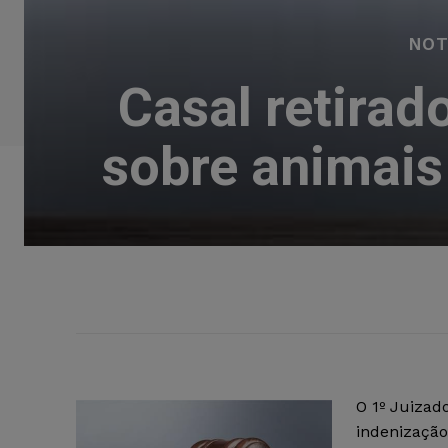
NOT
Casal retirad
sobre animais
O 1º Juizad
indenização