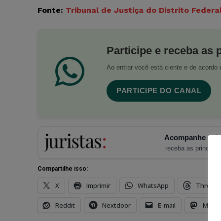
Fonte:
Tribunal de Justiça do Distrito Federa
Participe e receba as 
Ao entrar você está ciente e de acord
PARTICIPE DO CANAL
Acompanhe o Ju
receba as principais
Compartilhe isso:
X
Imprimir
WhatsApp
Thread
Reddit
Nextdoor
E-mail
Mast