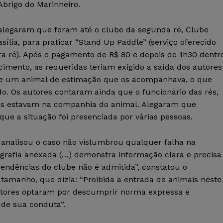
Abrigo do Marinheiro.
alegaram que foram até o clube da segunda ré, Clube
sília, para praticar “Stand Up Paddle” (serviço oferecido
ra ré). Após o pagamento de R$ 80 e depois de 1h30 dentr
cimento, as requeridas teriam exigido a saída dos autores
de um animal de estimação que os acompanhava, o que
ido. Os autores contaram ainda que o funcionário das rés,
es estavam na companhia do animal. Alegaram que
e a situação foi presenciada por várias pessoas.
e analisou o caso não vislumbrou qualquer falha na
tografia anexada (…) demonstra informação clara e precisa
endências do clube não é admitida”, constatou o
 tamanho, que dizia: “Proibida a entrada de animais neste
autores optaram por descumprir norma expressa e
 de sua conduta”.