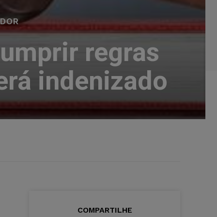
IDOR
cumprir regras
erá indenizado
COMPARTILHE