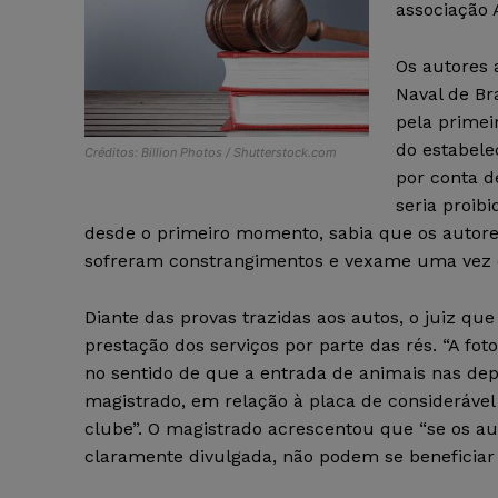
associação 
Os autores 
Naval de Bra
pela primei
do estabele
Créditos: Billion Photos / Shutterstock.com
por conta 
seria proib
desde o primeiro momento, sabia que os autor
sofreram constrangimentos e vexame uma vez qu
Diante das provas trazidas aos autos, o juiz qu
prestação dos serviços por parte das rés. “A fo
no sentido de que a entrada de animais nas dep
magistrado, em relação à placa de considerável
clube”. O magistrado acrescentou que “se os 
claramente divulgada, não podem se beneficiar