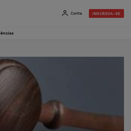
Conta
INSCREVA-SE
dências