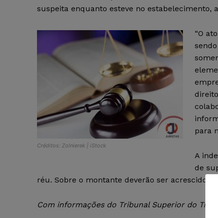
suspeita enquanto esteve no estabelecimento, a
“O at
sendo
soment
eleme
empre
direit
colab
inform
para m
Créditos: Zolnierek | iStock
A inde
de su
réu. Sobre o montante deverão ser acrescidos j
Com informações do Tribunal Superior do Traba