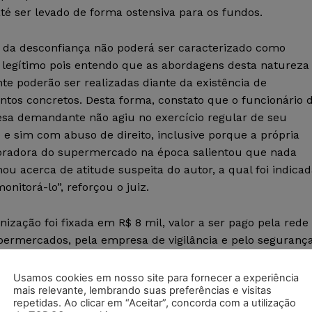
té ser levado de forma ostensiva para os fundos.
o da desconfiança não poderá ser caracterizado como
 legítimo pois entendo que as abordagens desta natureza
e poderão ser realizadas diante da existência de
ntos concretos. Desta forma, constato que o funcionário 
sa demandante não agiu no exercício regular de seu
o e sim com abuso de direito, inclusive porque a própria
oradora do supermercado na época salientou que nada
ou acerca de atitude suspeita do autor, a qual foi indica
onitorá-lo”, reforçou o juiz.
nização foi fixada em R$ 8 mil, valor a ser pago pela rede
permercados, pela empresa de vigilância e pelo seguranç
uros e correção monetária.
Usamos cookies em nosso site para fornecer a experiência
mais relevante, lembrando suas preferências e visitas
lho (TST).
repetidas. Ao clicar em “Aceitar”, concorda com a utilização