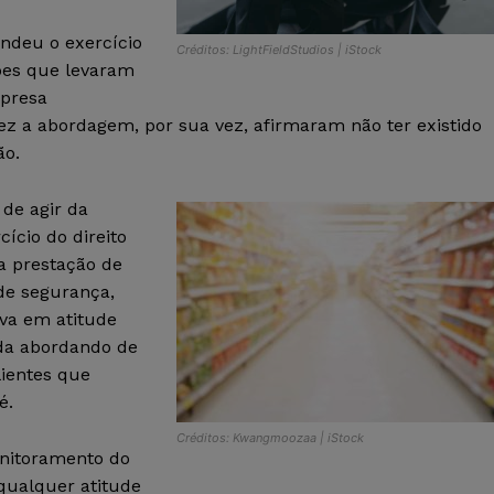
ndeu o exercício
Créditos: LightFieldStudios | iStock
zões que levaram
mpresa
fez a abordagem, por sua vez, afirmaram não ter existido
ão.
de agir da
ício do direito
a prestação de
 de segurança,
ava em atitude
da abordando de
lientes que
é.
Créditos: Kwangmoozaa | iStock
onitoramento do
qualquer atitude