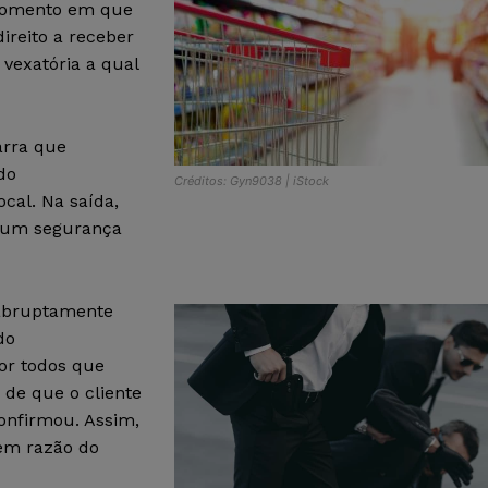
momento em que
ireito a receber
 vexatória a qual
arra que
do
Créditos: Gyn9038 | iStock
cal. Na saída,
r um segurança
 abruptamente
do
or todos que
 de que o cliente
onfirmou. Assim,
 em razão do