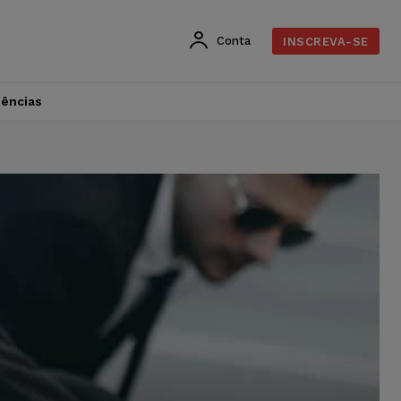
Conta
INSCREVA-SE
dências