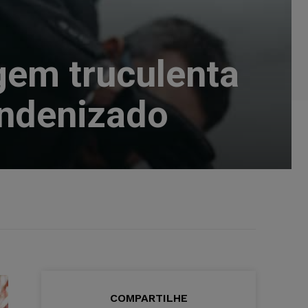
gem truculenta
indenizado
COMPARTILHE