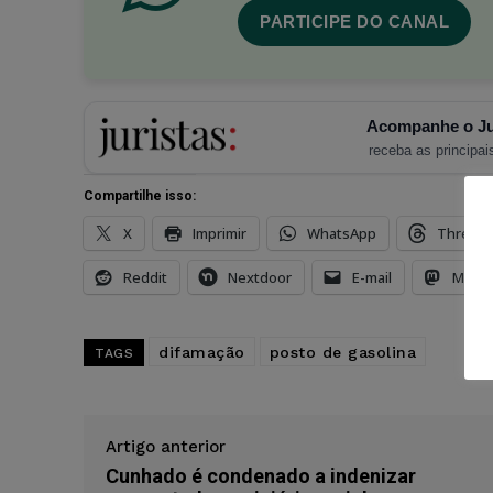
PARTICIPE DO CANAL
Acompanhe o Ju
receba as principais
Compartilhe isso:
X
Imprimir
WhatsApp
Thread
Reddit
Nextdoor
E-mail
Mast
difamação
posto de gasolina
TAGS
Artigo anterior
Cunhado é condenado a indenizar