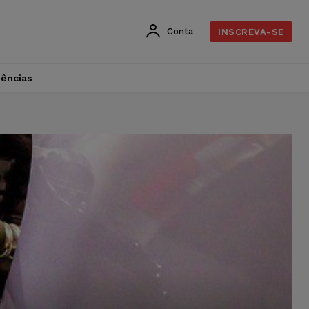
Conta
INSCREVA-SE
dências