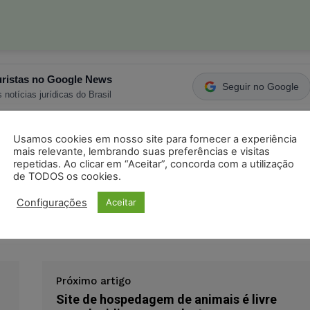
ristas no Google News
Seguir no Google
 notícias jurídicas do Brasil
Usamos cookies em nosso site para fornecer a experiência
s
Facebook
Telegram
Pinterest
Tumblr
mais relevante, lembrando suas preferências e visitas
repetidas. Ao clicar em “Aceitar”, concorda com a utilização
odon
LinkedIn
de TODOS os cookies.
Configurações
Aceitar
Próximo artigo
Site de hospedagem de animais é livre