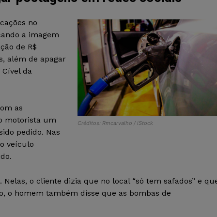
icações no
acando a imagem
ação de R$
is, além de apagar
 Cível da
com as
do motorista um
Créditos: Rmcarvalho / iStock
 sido pedido. Nas
o veículo
do.
Nelas, o cliente dizia que no local “só tem safados” e qu
isso, o homem também disse que as bombas de