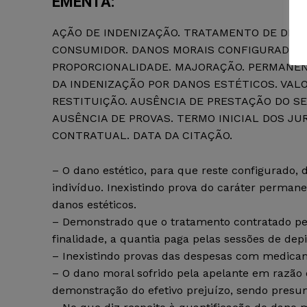
EMENTA:
AÇÃO DE INDENIZAÇÃO. TRATAMENTO DE DEPI
CONSUMIDOR. DANOS MORAIS CONFIGURADOS. 
PROPORCIONALIDADE. MAJORAÇÃO. PERMANÊN
DA INDENIZAÇÃO POR DANOS ESTÉTICOS. VAL
RESTITUIÇÃO. AUSÊNCIA DE PRESTAÇÃO DO S
AUSÊNCIA DE PROVAS. TERMO INICIAL DOS J
CONTRATUAL. DATA DA CITAÇÃO.
– O dano estético, para que reste configurado, 
indivíduo. Inexistindo prova do caráter perman
danos estéticos.
– Demonstrado que o tratamento contratado pel
finalidade, a quantia paga pelas sessões de dep
– Inexistindo provas das despesas com medicam
– O dano moral sofrido pela apelante em razão 
demonstração do efetivo prejuízo, sendo presu