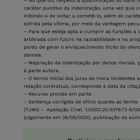
– No que diz respeito à quantificação do dano m
caráter punitivo da indenização, uma vez que 
inibindo-o de voltar a cometê-lo, além do cará
sofrida pela vítima, por meio da vantagem pecun
– Para que esteja apta a cumprir as funções a 
arbitrada com fulcro na razoabilidade e na prop
ponto de gerar o enriquecimento ilícito do ofend
danosa.
– Majoração da indenização por danos morais
à parte autora.
– O termo inicial dos juros de mora incidentes
relação contratual, corresponde à data da citaç
– Recurso provido em parte.
– Sentença corrigida de ofício quanto ao termo 
(TJMG – Apelação Cível 1.0000.20.037673-9/001,
julgamento em 26/05/0020, publicação da súm