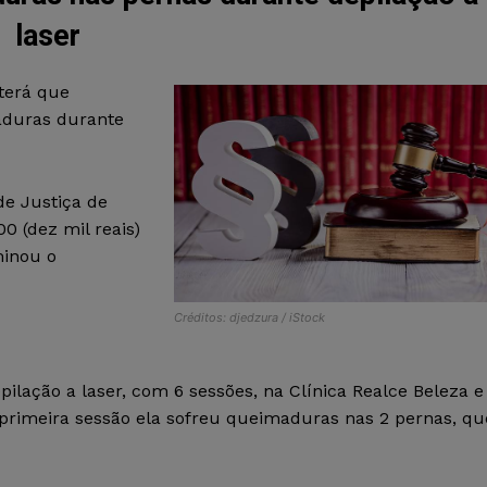
laser
 terá que
aduras durante
de Justiça de
 (dez mil reais)
minou o
Créditos: djedzura / iStock
ilação a laser, com 6 sessões, na Clínica Realce Beleza e
primeira sessão ela sofreu queimaduras nas 2 pernas, qu