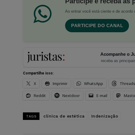
Participe e receba as 
Ao entrar você está ciente e de acord
PARTICIPE DO CANAL
Acompanhe o Ju
receba as principais
Compartilhe isso:
X
Imprimir
WhatsApp
Thread
Reddit
Nextdoor
E-mail
Mast
clínica de estética
Indenização
TAGS