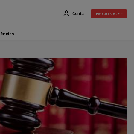
Conta
INSCREVA-SE
dências