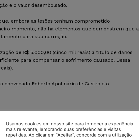
ção e o valor desembolsado.
ou que, embora as lesões tenham comprometido
imeiro momento, não há elementos que demonstrem que a
ratamento para sua correção.
ação de R$ 5.000,00 (cinco mil reais) a título de danos
uficiente para compensar o sofrimento causado. Dessa
eais).
to convocado Roberto Apolinário de Castro e o
nas Gerais – TJMG)
Usamos cookies em nosso site para fornecer a experiência
mais relevante, lembrando suas preferências e visitas
repetidas. Ao clicar em “Aceitar”, concorda com a utilização