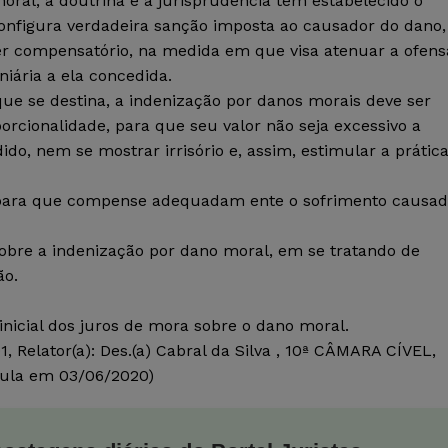
oral, a doutrina e a jurisprudência têm estabelecido o
configura verdadeira sanção imposta ao causador do dano,
ter compensatório, na medida em que visa atenuar a ofens
iária a ela concedida.
que se destina, a indenização por danos morais deve ser
orcionalidade, para que seu valor não seja excessivo a
ido, nem se mostrar irrisório e, assim, estimular a prátic
, para que compense adequadam ente o sofrimento causa
 sobre a indenização por dano moral, em se tratando de
ão.
inicial dos juros de mora sobre o dano moral.
 Relator(a): Des.(a) Cabral da Silva , 10ª CÂMARA CÍVEL,
ula em 03/06/2020)