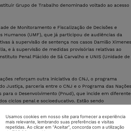
stituir Grupo de Trabalho denominado voltado ao acesso 
dade de Monitoramento e Fiscalização de Decisões e
os Humanos (UMF), que já participou de audiências da
ativas à supervisão de sentença nos casos Damião Ximene
a, e à supervisão de medidas provisórias relativas ao
stituto Penal Plácido de Sá Carvalho e UNIS (Unidade de
ações reforçam outra iniciativa do CNJ, o programa
do Justiça, parceria entre o CNJ e o Programa das Naçõe
s para o Desenvolvimento (Pnud), que incide em diferente
dos ciclos penal e socioeducativo. Estão sendo
volvidas 28 ações de forma simultânea, desde a
icação das audiências de custódia ao estímulo da
Usamos cookies em nosso site para fornecer a experiência
mais relevante, lembrando suas preferências e visitas
nia dentro e fora das unidades de privação de liberdade.
repetidas. Ao clicar em “Aceitar”, concorda com a utilização