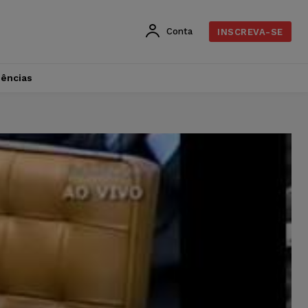
Conta
INSCREVA-SE
dências