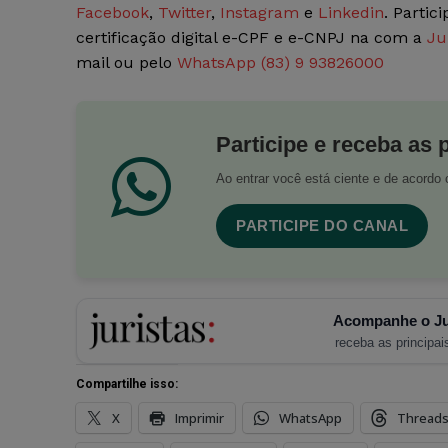
Facebook
,
Twitter
,
Instagram
e
Linkedin
. Partic
certificação digital e-CPF e e-CNPJ na com a
Ju
mail ou pelo
WhatsApp (83) 9 93826000
Participe e receba as 
Ao entrar você está ciente e de acord
PARTICIPE DO CANAL
Acompanhe o Ju
receba as principais
Compartilhe isso:
X
Imprimir
WhatsApp
Thread