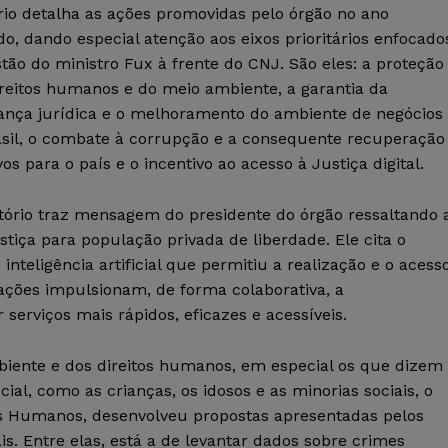
rio detalha as ações promovidas pelo órgão no ano
o, dando especial atenção aos eixos prioritários enfocado
tão do ministro Fux à frente do CNJ. São eles: a proteção
ireitos humanos e do meio ambiente, a garantia da
ança jurídica e o melhoramento do ambiente de negócios
asil, o combate à corrupção e a consequente recuperação
vos para o país e o incentivo ao acesso à Justiça digital.
atório traz mensagem do presidente do órgão ressaltando 
tiça para população privada de liberdade. Ele cita o
inteligência artificial que permitiu a realização e o acess
ações impulsionam, de forma colaborativa, a
 serviços mais rápidos, eficazes e acessíveis.
biente e dos direitos humanos, em especial os que dizem
ial, como as crianças, os idosos e as minorias sociais, o
tos Humanos, desenvolveu propostas apresentadas pelos
is. Entre elas, está a de levantar dados sobre crimes