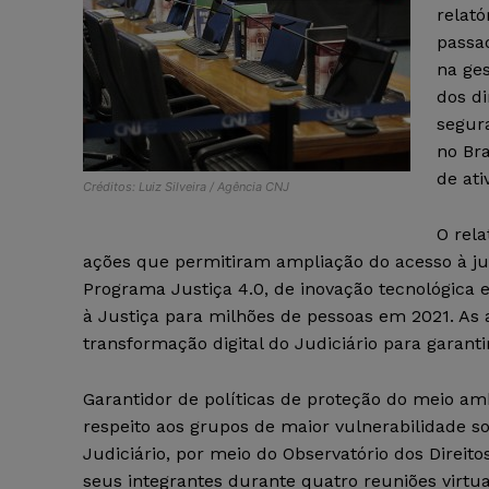
relató
passad
na ges
dos d
segur
no Br
de ati
Créditos: Luiz Silveira / Agência CNJ
O rel
ações que permitiram ampliação do acesso à jus
Programa Justiça 4.0, de inovação tecnológica e 
à Justiça para milhões de pessoas em 2021. As 
transformação digital do Judiciário para garantir
Garantidor de políticas de proteção do meio am
respeito aos grupos de maior vulnerabilidade soc
Judiciário, por meio do Observatório dos Direi
seus integrantes durante quatro reuniões virtua