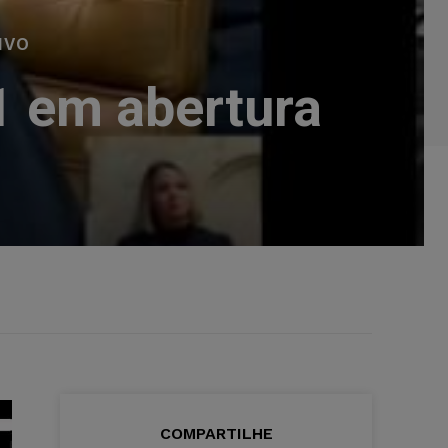
IVO
1 em abertura
o
COMPARTILHE