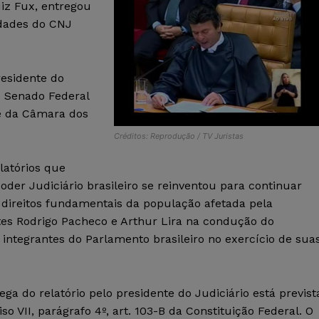
iz Fux, entregou
idades do CNJ
residente do
o Senado Federal
te da Câmara dos
Créditos: Reprodução / TV Juristas
latórios que
er Judiciário brasileiro se reinventou para continuar
 direitos fundamentais da população afetada pela
tes Rodrigo Pacheco e Arthur Lira na condução do
integrantes do Parlamento brasileiro no exercício de sua
ega do relatório pelo presidente do Judiciário está previst
iso VII, parágrafo 4º, art. 103-B da Constituição Federal. O