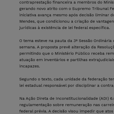
contraprestação financeira a membros do Minist
gerando novo atrito com o Supremo Tribunal Fed
iniciativa avança mesmo após decisão liminar d
Mendes, que condicionou a criação de vantagen
jurídicas à existência de lei federal específica.
O tema esteve na pauta da 3ª Sessão Ordinária
semana. A proposta prevê alteração da Resoluç
permitindo que o Ministério Público receba re
atuação em inventários e partilhas extrajudicia
incapazes.
Segundo o texto, cada unidade da federação te
lei estadual responsável por disciplinar a contr
Na Ação Direta de Inconstitucionalidade (ADI)
regulamentação sobre remuneração nas carreiras
federal prévia. A decisão visou impedir que ato