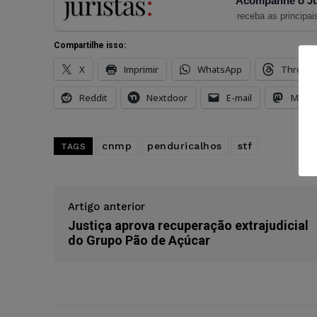
Acompanhe o Ju
receba as principais
Compartilhe isso:
X
Imprimir
WhatsApp
Thread
Reddit
Nextdoor
E-mail
Mast
cnmp
penduricalhos
stf
TAGS
Artigo anterior
Justiça aprova recuperação extrajudicial
do Grupo Pão de Açúcar