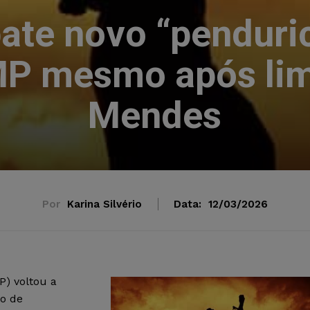
te novo “penduric
P mesmo após limi
Mendes
Por
Karina Silvério
Data:
12/03/2026
P) voltou a
o de