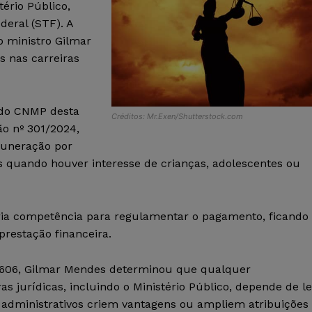
ério Público,
eral (STF). A
o ministro Gilmar
s nas carreiras
 do CNMP desta
Créditos: Mr.Exen/Shutterstock.com
ão nº 301/2024,
muneração por
is quando houver interesse de crianças, adolescentes ou
ria competência para regulamentar o pagamento, ficando
aprestação financeira.
 6.606, Gilmar Mendes determinou que qualquer
 jurídicas, incluindo o Ministério Público, depende de le
s administrativos criem vantagens ou ampliem atribuições