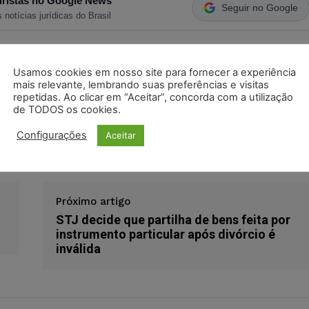
ristas no Google News
Seguir no Google
 notícias jurídicas do Brasil
s
Facebook
Telegram
Pinterest
Tumblr
Usamos cookies em nosso site para fornecer a experiência
mais relevante, lembrando suas preferências e visitas
odon
LinkedIn
repetidas. Ao clicar em “Aceitar”, concorda com a utilização
de TODOS os cookies.
Configurações
Aceitar
Próximo artigo
STJ decide que partilha de bens feita por
instrumento particular após divórcio é
inválida