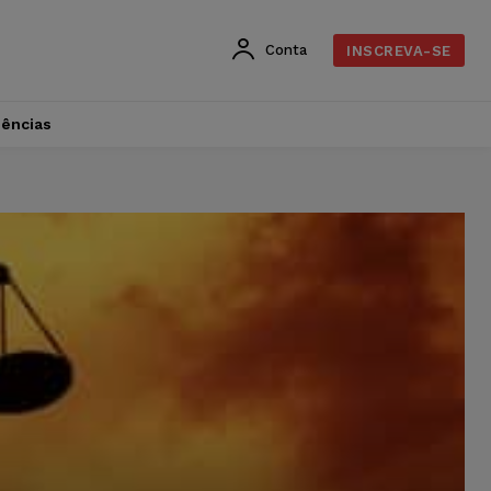
Conta
INSCREVA-SE
dências