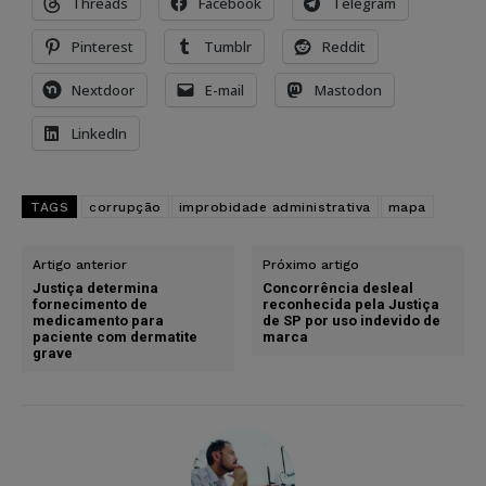
Threads
Facebook
Telegram
Pinterest
Tumblr
Reddit
Nextdoor
E-mail
Mastodon
LinkedIn
TAGS
corrupção
improbidade administrativa
mapa
Artigo anterior
Próximo artigo
Justiça determina
Concorrência desleal
fornecimento de
reconhecida pela Justiça
medicamento para
de SP por uso indevido de
paciente com dermatite
marca
grave