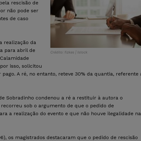
pela rescisão de
or não pode ser
ntes de caso
a realização da
a para abril de
Crédito: fizkes | Istock
e Calamidade
por isso, solicitou
 pago. A ré, no entanto, reteve 30% da quantia, referente 
 de Sobradinho condenou a ré a restituir à autora o
a recorreu sob o argumento de que o pedido de
a a realização do evento e que não houve ilegalidade na
06), os magistrados destacaram que o pedido de rescisão