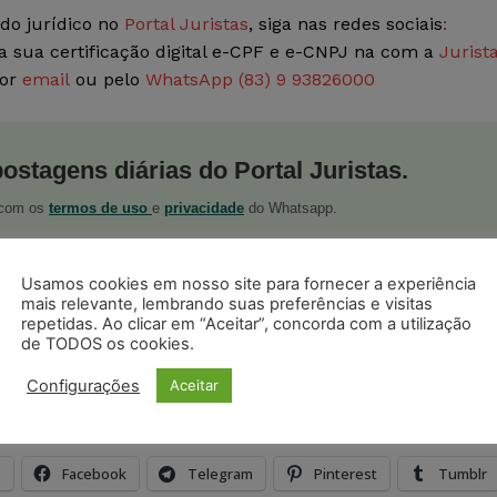
do jurídico no
Portal Juristas
, siga nas redes sociais
:
a sua certificação digital e-CPF e e-CNPJ na com a
Jurist
por
email
ou pelo
WhatsApp (83) 9 93826000
postagens diárias do Portal Juristas.
o com os
termos de uso
e
privacidade
do Whatsapp.
Usamos cookies em nosso site para fornecer a experiência
mais relevante, lembrando suas preferências e visitas
repetidas. Ao clicar em “Aceitar”, concorda com a utilização
de TODOS os cookies.
ristas no Google News
Seguir no Google
Configurações
Aceitar
 notícias jurídicas do Brasil
s
Facebook
Telegram
Pinterest
Tumblr