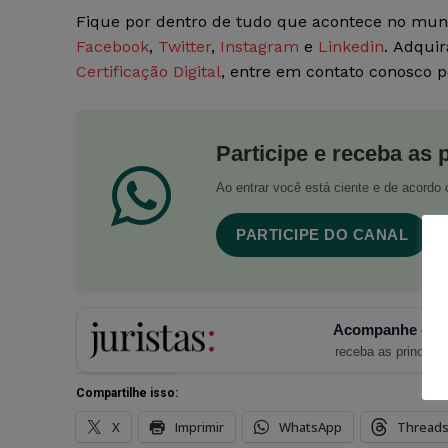
Fique por dentro de tudo que acontece no mun
Facebook
,
Twitter
,
Instagram
e
Linkedin
. Adquir
Certificação Digital
, entre em contato conosco 
Participe e receba as 
Ao entrar você está ciente e de acord
PARTICIPE DO CANAL
Acompanhe o Ju
receba as principais
Compartilhe isso:
X
Imprimir
WhatsApp
Thread