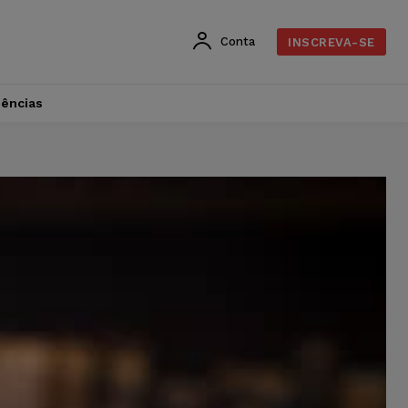
Conta
INSCREVA-SE
dências