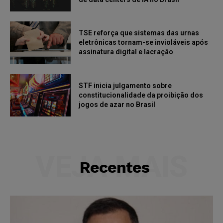
TSE reforça que sistemas das urnas
eletrônicas tornam-se invioláveis após
assinatura digital e lacração
STF inicia julgamento sobre
constitucionalidade da proibição dos
jogos de azar no Brasil
VEJA MAIS
Recentes