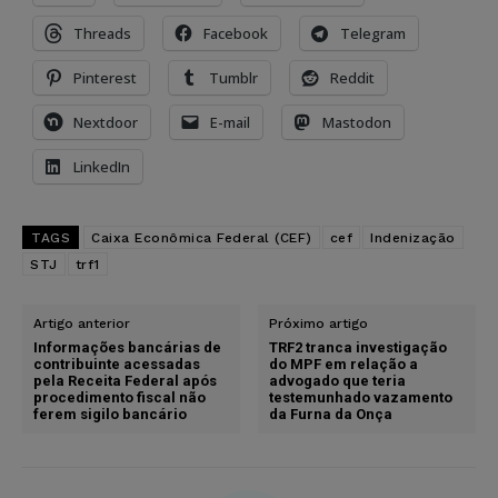
Threads
Facebook
Telegram
Pinterest
Tumblr
Reddit
Nextdoor
E-mail
Mastodon
LinkedIn
TAGS
Caixa Econômica Federal (CEF)
cef
Indenização
STJ
trf1
Artigo anterior
Próximo artigo
Informações bancárias de
TRF2 tranca investigação
contribuinte acessadas
do MPF em relação a
pela Receita Federal após
advogado que teria
procedimento fiscal não
testemunhado vazamento
ferem sigilo bancário
da Furna da Onça