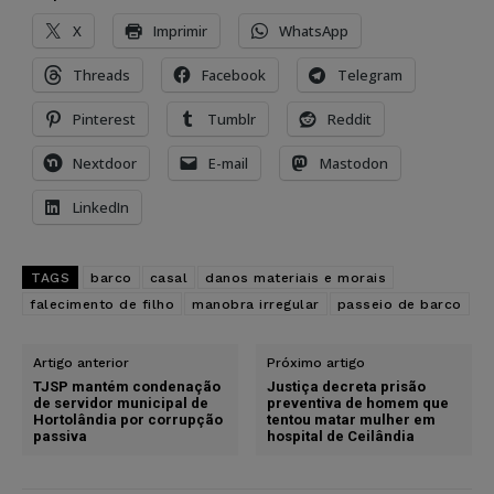
X
Imprimir
WhatsApp
Threads
Facebook
Telegram
Pinterest
Tumblr
Reddit
Nextdoor
E-mail
Mastodon
LinkedIn
TAGS
barco
casal
danos materiais e morais
falecimento de filho
manobra irregular
passeio de barco
Artigo anterior
Próximo artigo
TJSP mantém condenação
Justiça decreta prisão
de servidor municipal de
preventiva de homem que
Hortolândia por corrupção
tentou matar mulher em
passiva
hospital de Ceilândia