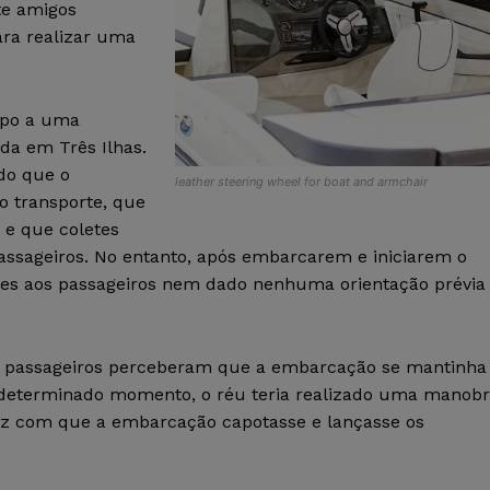
te amigos
ara realizar uma
rupo a uma
da em Três Ilhas.
do que o
leather steering wheel for boat and armchair
o transporte, que
 e que coletes
passageiros. No entanto, após embarcarem e iniciarem o
letes aos passageiros nem dado nenhuma orientação prévia
os passageiros perceberam que a embarcação se mantinha
m determinado momento, o réu teria realizado uma manob
ez com que a embarcação capotasse e lançasse os