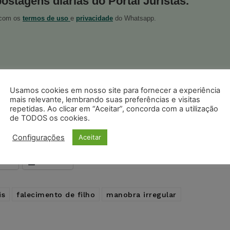
postagens diárias do Portal Juristas.
o com os
termos de uso
e
privacidade
do Whatsapp.
Usamos cookies em nosso site para fornecer a experiência
ristas no Google News
Seguir no Google
mais relevante, lembrando suas preferências e visitas
 notícias jurídicas do Brasil
repetidas. Ao clicar em “Aceitar”, concorda com a utilização
de TODOS os cookies.
Configurações
Aceitar
s
Facebook
Telegram
Pinterest
Tumblr
odon
LinkedIn
is
falecimento de filho
manobra irregular