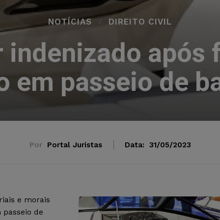
NOTÍCIAS
DIREITO CIVIL
r indenizado após 
ho em passeio de b
Por
Portal Juristas
Data:
31/05/2023
iais e morais
 passeio de