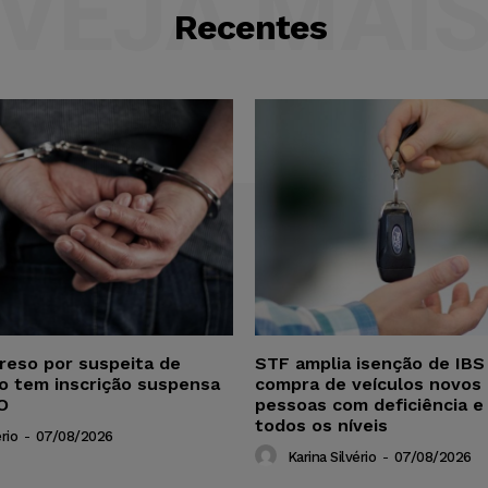
VEJA MAI
Recentes
reso por suspeita de
STF amplia isenção de IBS
ho tem inscrição suspensa
compra de veículos novos 
O
pessoas com deficiência e
todos os níveis
rio
-
07/08/2026
Karina Silvério
-
07/08/2026