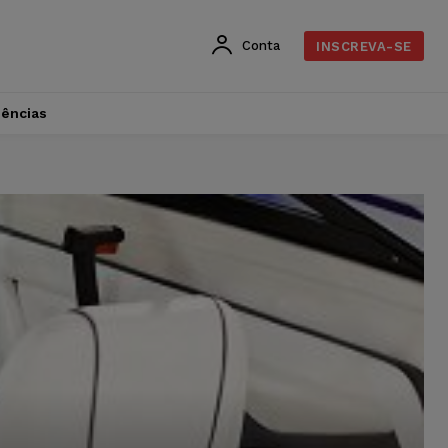
Conta
INSCREVA-SE
dências