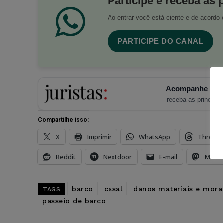
Participe e receba as 
Ao entrar você está ciente e de acord
PARTICIPE DO CANAL
Acompanhe o Ju
receba as principais
Compartilhe isso:
X
Imprimir
WhatsApp
Thread
Reddit
Nextdoor
E-mail
Mast
barco
casal
danos materiais e mora
TAGS
passeio de barco