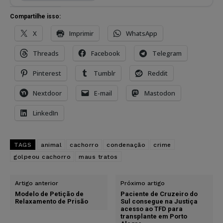
Compartilhe isso:
X
Imprimir
WhatsApp
Threads
Facebook
Telegram
Pinterest
Tumblr
Reddit
Nextdoor
E-mail
Mastodon
LinkedIn
TAGS
animal
cachorro
condenação
crime
golpeou cachorro
maus tratos
Artigo anterior
Próximo artigo
Modelo de Petição de
Paciente de Cruzeiro do
Relaxamento de Prisão
Sul consegue na Justiça
acesso ao TFD para
transplante em Porto