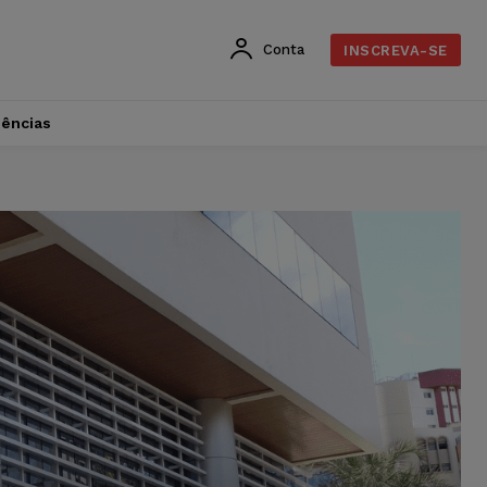
Conta
INSCREVA-SE
dências