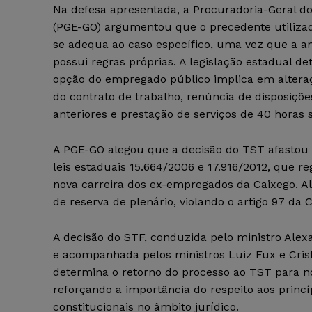
Na defesa apresentada, a Procuradoria-Geral do
(PGE-GO) argumentou que o precedente utiliza
se adequa ao caso específico, uma vez que a an
possui regras próprias. A legislação estadual d
opção do empregado público implica em altera
do contrato de trabalho, renúncia de disposiçõe
anteriores e prestação de serviços de 40 horas 
A PGE-GO alegou que a decisão do TST afastou 
leis estaduais 15.664/2006 e 17.916/2012, que 
nova carreira dos ex-empregados da Caixego. A
de reserva de plenário, violando o artigo 97 da 
A decisão do STF, conduzida pelo ministro Ale
e acompanhada pelos ministros Luiz Fux e Crist
determina o retorno do processo ao TST para n
reforçando a importância do respeito aos princí
constitucionais no âmbito jurídico.