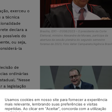
ação, exerceu o
u a técnica
cionalidade
prete declara a
Brasília, (DF) – 01/08/2023 – O presidente da Corte
s possíveis do
Eleitoral, ministro Alexandre de Moraes, participa da
abertura da sessão plenária do segundo semestre
ente, ou seja,
forense de 2023, Foto Valter Campanato/Agência Brasil
onsiderá-la
decisão de
cias ordinárias
estadual. “Nesse
r a legislação
arial, prevista no
ou por declarar
Usamos cookies em nosso site para fornecer a experiência
mais relevante, lembrando suas preferências e visitas
e atrai a
repetidas. Ao clicar em “Aceitar”, concorda com a utilização
Súmula Vinculante