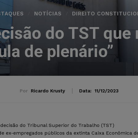
STAQUES
NOTÍCIAS
DIREITO CONSTITUCIO
cisão do TST que
usula de plen
Por
Ricardo Krusty
Data:
11/12/2023
ecisão do Tribunal Superior do Trabalho (TST)
o de ex-empregados públicos da extinta Caixa Econômica d