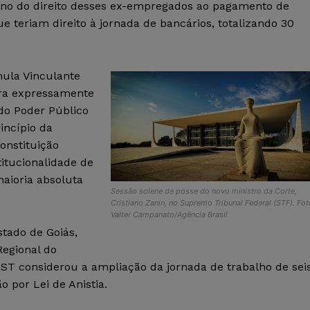
orno do direito desses ex-empregados ao pagamento de
e teriam direito à jornada de bancários, totalizando 30
ula Vinculante
ara expressamente
 do Poder Público
incípio da
onstituição
titucionalidade de
maioria absoluta
Sessão solene de posse do novo ministro da Corte,
Cristiano Zanin, no Supremo Tribunal Federal (STF). Fot
Valter Campanato/Agência Brasil
stado de Goiás,
Regional do
TST considerou a ampliação da jornada de trabalho de sei
o por Lei de Anistia.