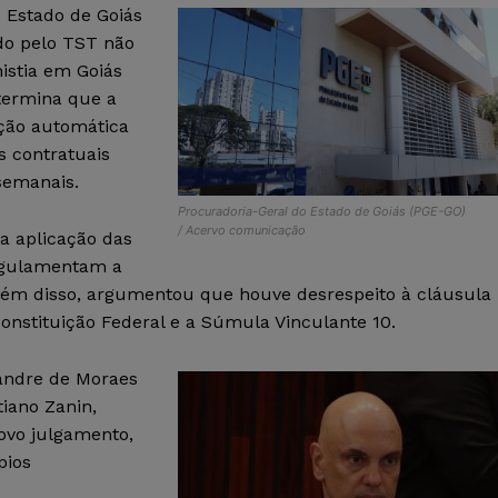
 Estado de Goiás
do pelo TST não
istia em Goiás
etermina que a
ção automática
s contratuais
semanais.
Procuradoria-Geral do Estado de Goiás (PGE-GO)
/ Acervo comunicação
a aplicação das
regulamentam a
lém disso, argumentou que houve desrespeito à cláusula
Constituição Federal e a Súmula Vinculante 10.
xandre de Moraes
iano Zanin,
ovo julgamento,
pios