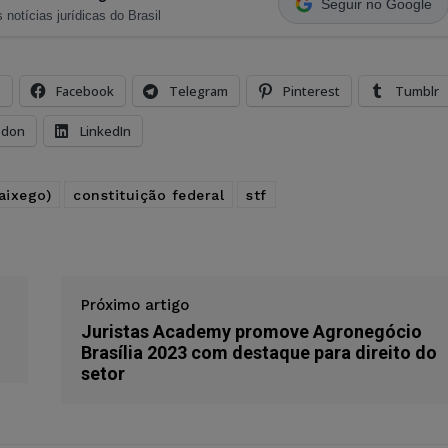
Seguir no Google
 notícias jurídicas do Brasil
s
Facebook
Telegram
Pinterest
Tumblr
odon
LinkedIn
aixego)
constituição federal
stf
Próximo artigo
Juristas Academy promove Agronegócio
Brasília 2023 com destaque para direito do
setor