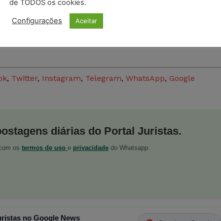
de TODOS os cookies.
Brasília (DF) 21/06/2023 Advogado, Cristiano Zanin;
Configurações
Aceitar
Durante sabatina para indicado do cargo de ministro d
Supremo Tribunal Federal (STF). Foto Lula Marques/
tado de Goiás
Agência Brasil.
ok
,
Twitter
,
Instagram
,
Telegram
,
WhatsApp
,
Google
postagens diárias do Portal Juristas.
o com os
termos de uso
e
privacidade
do Whatsapp.
ristas no Google News