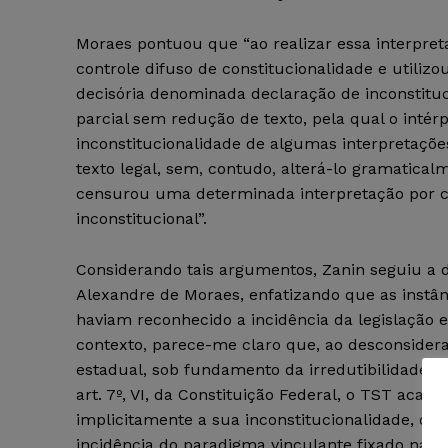
Moraes pontuou que “ao realizar essa interpret
controle difuso de constitucionalidade e utilizo
decisória denominada declaração de inconstitu
parcial sem redução de texto, pela qual o intér
inconstitucionalidade de algumas interpretaçõe
texto legal, sem, contudo, alterá-lo gramaticalm
censurou uma determinada interpretação por c
inconstitucional”.
Considerando tais argumentos, Zanin seguiu a 
Alexandre de Moraes, enfatizando que as instân
haviam reconhecido a incidência da legislação 
contexto, parece-me claro que, ao desconsidera
estadual, sob fundamento da irredutibilidade sal
art. 7º, VI, da Constituição Federal, o TST acab
implicitamente a sua inconstitucionalidade, o qu
incidência do paradigma vinculante fixado na 