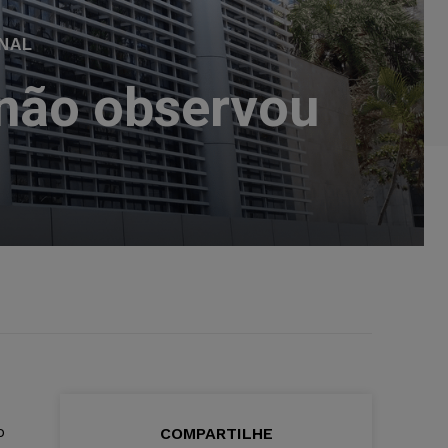
NAL
 não observou
ário”
o
COMPARTILHE