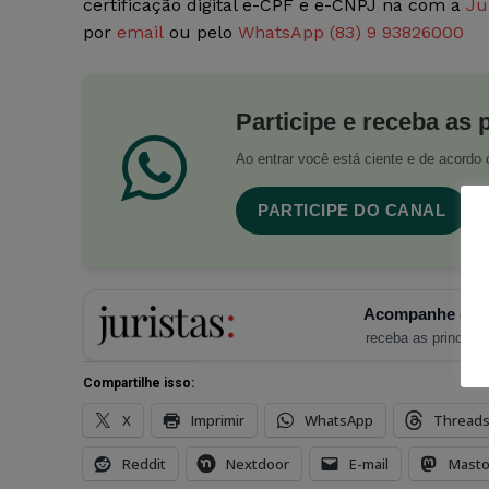
certificação digital e-CPF e e-CNPJ na com a
Ju
por
email
ou pelo
WhatsApp (83) 9 93826000
Participe e receba as 
Ao entrar você está ciente e de acord
PARTICIPE DO CANAL
Acompanhe o Ju
receba as principais
Compartilhe isso:
X
Imprimir
WhatsApp
Thread
Reddit
Nextdoor
E-mail
Mast