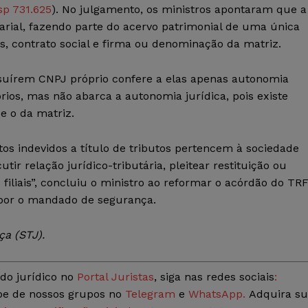
p 731.625
). No julgamento, os ministros apontaram que a
arial, fazendo parte do acervo patrimonial de uma única
s, contrato social e firma ou denominação da matriz.
possuírem CNPJ próprio confere a elas apenas autonomia
tórios, mas não abarca a autonomia jurídica, pois existe
e o da matriz.
os indevidos a título de tributos pertencem à sociedade
r relação jurídico-tributária, pleitear restituição ou
iliais”, concluiu o ministro ao reformar o acórdão do TR
opor o mandado de segurança.
ça (STJ).
do jurídico no
Portal Juristas
, siga nas redes sociais
:
ipe de nossos grupos no
Telegram
e
WhatsApp.
Adquira s