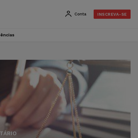
Conta
INSCREVA-SE
dências
ETÁRIO