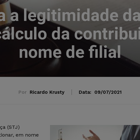
 a legitimidade da
cálculo da contrib
nome de filial
Por
Ricardo Krusty
Data:
09/07/2021
ça (STJ)
tionar, em nome