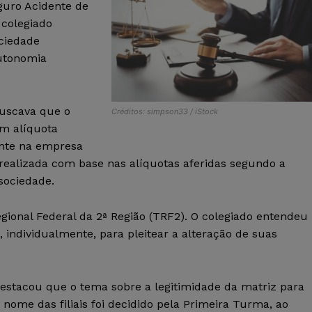
eguro Acidente de
 colegiado
ciedade
autonomia
uscava que o
Créditos: simpson33 / iStock
em alíquota
ante na empresa
ealizada com base nas alíquotas aferidas segundo a
sociedade.
egional Federal da 2ª Região (TRF2). O colegiado entendeu
o, individualmente, para pleitear a alteração de suas
 destacou que o tema sobre a legitimidade da matriz para
nome das filiais foi decidido pela Primeira Turma, ao