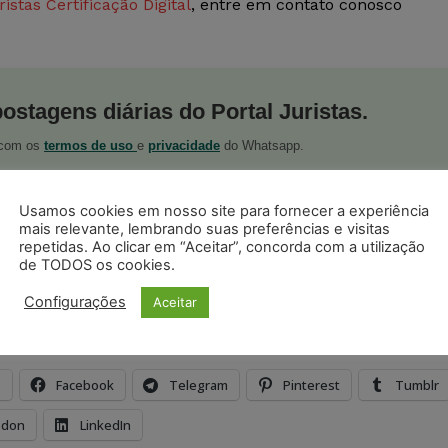
ristas Certificação Digital
, entre em contato conosco
postagens diárias do Portal Juristas.
o com os
termos de uso
e
privacidade
do Whatsapp.
Usamos cookies em nosso site para fornecer a experiência
mais relevante, lembrando suas preferências e visitas
repetidas. Ao clicar em “Aceitar”, concorda com a utilização
de TODOS os cookies.
ristas no Google News
Seguir no Google
Configurações
Aceitar
 notícias jurídicas do Brasil
s
Facebook
Telegram
Pinterest
Tumblr
odon
LinkedIn