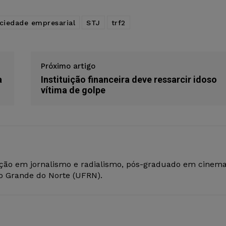
ciedade empresarial
STJ
trf2
Próximo artigo
a
Instituição financeira deve ressarcir idoso
vítima de golpe
ção em jornalismo e radialismo, pós-graduado em cinem
io Grande do Norte (UFRN).