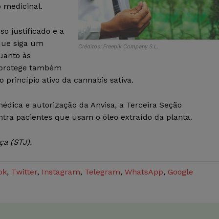
 medicinal.
so justificado e a
que siga um
Créditos: Freepik Company S.L.
uanto às
o protege também
princípio ativo da cannabis sativa.
édica e autorização da Anvisa, a Terceira Seção
tra pacientes que usam o óleo extraído da planta.
ça (STJ)
.
ok
,
Twitter
,
Instagram
,
Telegram
,
WhatsApp
,
Google