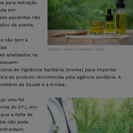
va para extração
eada em
sses pacientes não
tico da planta.
ão não tem a
ias
Créditos: Tinnakorn Jorruang / iStock
tes analisados na
 possuem
onal de Vigilância Sanitária (Anvisa) para importar
ica do produto reconhecida pela agência sanitária. A
istério da Saúde e à Anvisa.
jo voto foi
urma do STJ, em
que a falta de
bis não pode
 enfrentam