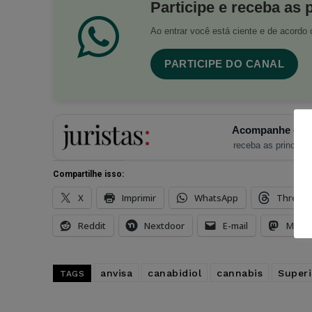
Participe e receba as 
Ao entrar você está ciente e de acord
PARTICIPE DO CANAL
Acompanhe o Ju
receba as principais
Compartilhe isso:
X
Imprimir
WhatsApp
Thread
Reddit
Nextdoor
E-mail
Mast
anvisa
canabidiol
cannabis
Superi
TAGS