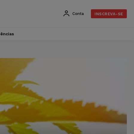
Conta
INSCREVA-SE
dências