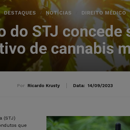
DESTAQUES
NOTÍCIAS
DIREITO MÉDICO
ão do STJ concede 
ltivo de cannabis m
Por
Ricardo Krusty
Data:
14/09/2023
a (STJ)
condutos que