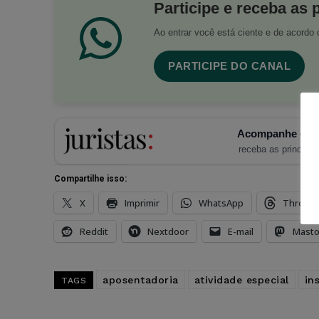
Participe e receba as 
Ao entrar você está ciente e de acord
PARTICIPE DO CANAL
Acompanhe o Ju
receba as principais
Compartilhe isso:
X
Imprimir
WhatsApp
Thread
Reddit
Nextdoor
E-mail
Mast
aposentadoria
atividade especial
in
TAGS