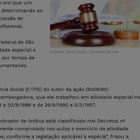
odo em que um
e determinando ao
ncessão de
fissional.
 Federal de São
dade especial e
Créditos: Africa Studio / Shutterstock.com
a por tempo de
rgumentando
ncia Social (CTPS) do autor da ação (5008392-
embargadora, que ele trabalhou em atividade especial n
3 a 30/9/1986 e de 26/9/1990 a 5/3/1997.
obrador de ônibus está classificado nos Decretos nº
amente comprovado nos autos o exercício de atividade
s, conforme a legislação aplicável à espécie”, frisou a