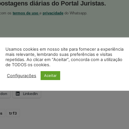
postagens diárias do Portal Juristas.
o com os
termos de uso
e
privacidade
do Whatsapp.
Usamos cookies em nosso site para fornecer a experiência
ristas no Google News
mais relevante, lembrando suas preferências e visitas
Seguir no Google
repetidas. Ao clicar em “Aceitar”, concorda com a utilização
 notícias jurídicas do Brasil
de TODOS os cookies.
Configurações
Aceitar
s
Facebook
Telegram
Pinterest
Tumblr
odon
LinkedIn
ss
trf3