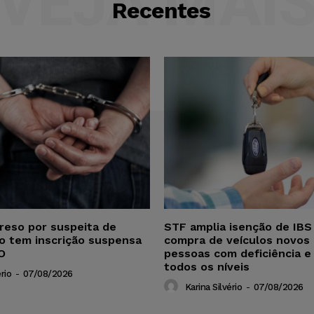
VEJA MAI
Recentes
reso por suspeita de
STF amplia isenção de IBS
ho tem inscrição suspensa
compra de veículos novos 
O
pessoas com deficiência e
todos os níveis
rio
-
07/08/2026
Karina Silvério
-
07/08/2026