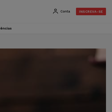
Conta
INSCREVA-SE
dências