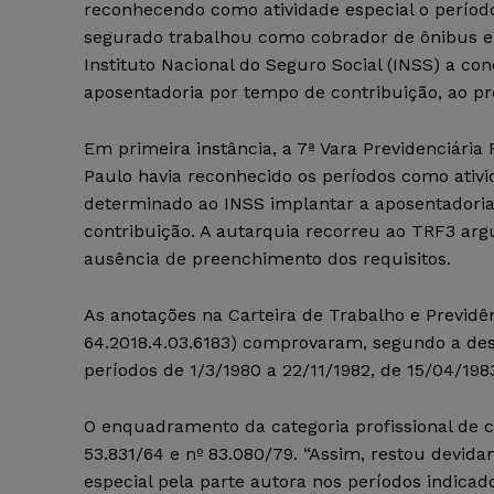
reconhecendo como atividade especial o perí
segurado trabalhou como cobrador de ônibus 
Instituto Nacional do Seguro Social (INSS) a co
aposentadoria por tempo de contribuição, ao pro
Em primeira instância, a 7ª Vara Previdenciária
Paulo havia reconhecido os períodos como ativi
determinado ao INSS implantar a aposentadori
contribuição. A autarquia recorreu ao TRF3 a
ausência de preenchimento dos requisitos.
As anotações na Carteira de Trabalho e Previdê
64.2018.4.03.6183) comprovaram, segundo a des
períodos de 1/3/1980 a 22/11/1982, de 15/04/198
O enquadramento da categoria profissional de c
53.831/64 e nº 83.080/79. “Assim, restou devid
especial pela parte autora nos períodos indicado