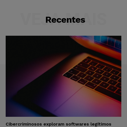
VEJA MAIS
Recentes
Cibercriminosos exploram softwares legítimos