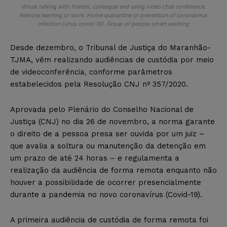
Virtual talking with friends, colleague and using video chat conference.
Remote learning or work. Home quarantine or prevention of coronavirus
infection (virus covid-19). Group of people smart working
Desde dezembro, o Tribunal de Justiça do Maranhão-
TJMA, vêm realizando audiências de custódia por meio
de videoconferência, conforme parâmetros
estabelecidos pela Resolução CNJ nº 357/2020.
Aprovada pelo Plenário do Conselho Nacional de
Justiça (CNJ) no dia 26 de novembro, a norma garante
o direito de a pessoa presa ser ouvida por um juiz –
que avalia a soltura ou manutenção da detenção em
um prazo de até 24 horas – e regulamenta a
realização da audiência de forma remota enquanto não
houver a possibilidade de ocorrer presencialmente
durante a pandemia no novo coronavírus (Covid-19).
A primeira audiência de custódia de forma remota foi