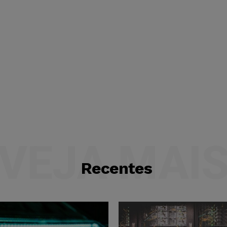
VEJA MAI
Recentes