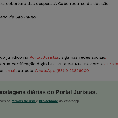
ara cobertura das despesas”. Cabe recurso da decisão.
ado de São Paulo.
do jurídico no
Portal Juristas
, siga nas redes sociais
:
a sua certificação digital e-CPF e e-CNPJ na com a
Jurist
por
email
ou pelo
WhatsApp (83) 9 93826000
postagens diárias do Portal Juristas.
o com os
termos de uso
e
privacidade
do Whatsapp.