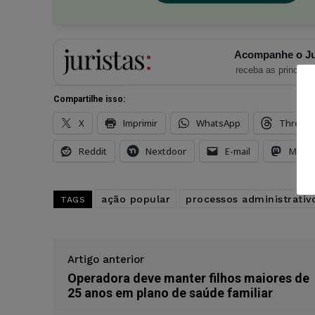
Acompanhe o Ju
receba as principais
Compartilhe isso:
X
Imprimir
WhatsApp
Thread
Reddit
Nextdoor
E-mail
Mast
ação popular
processos administrativ
TAGS
Artigo anterior
Operadora deve manter filhos maiores de
25 anos em plano de saúde familiar