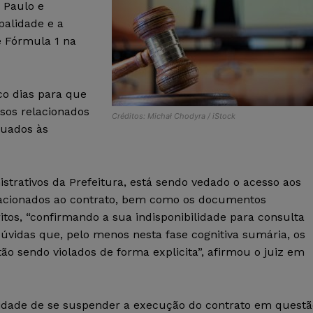
 Paulo e
palidade e a
e Fórmula 1 na
co dias para que
ssos relacionados
Créditos: Michał Chodyra / iStock
tuados às
strativos da Prefeitura, está sendo vedado o acesso aos
elacionados ao contrato, bem como os documentos
itos, “confirmando a sua indisponibilidade para consulta
úvidas que, pelo menos nesta fase cognitiva sumária, os
tão sendo violados de forma explicita”, afirmou o juiz em
dade de se suspender a execução do contrato em questã