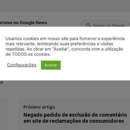
ristas no Google News
Seguir no Google
 notícias jurídicas do Brasil
Usamos cookies em nosso site para fornecer a experiência
mais relevante, lembrando suas preferências e visitas
repetidas. Ao clicar em “Aceitar”, concorda com a utilização
s
Facebook
Telegram
Pinterest
Tumblr
de TODOS os cookies.
odon
LinkedIn
Configurações
Aceitar
os
Próximo artigo
Negado pedido de exclusão de comentário
em site de reclamações de consumidores