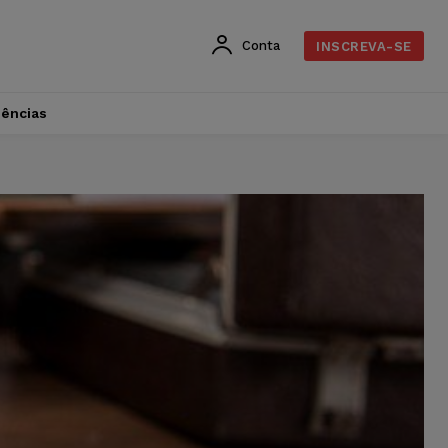
Conta
INSCREVA-SE
dências