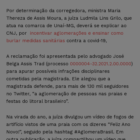
Por determinação da corregedora, ministra Maria
Thereza de Assis Moura,
a juíza Ludmila Lins Grilo, que
atua na comarca de Unaí-MG, deverá se explicar ao
CNJ, por
incentivar aglomerações e ensinar como
burlar medidas sanitárias
contra a covid-19,
A reclamação foi apresentada pelo advogado José
Belga Assis Trad (processo
0000004-32.2021.2.00.0000
)
para apurar possíveis infrações disciplinares
cometidas pela magistrada. Ele alegou que a
magistrada defende, para mais de 130 mil seguidores
no Twitter, “a aglomeração de pessoas nas praias e
festas do litoral brasileiro”.
Na virada do ano, a juíza divulgou um vídeo de fogos de
artifício vistos de uma praia com os dizeres “Feliz Ano
Novo!”, seguido pela hashtag #AglomeraBrasil. Em
outra publicação, a juíza compartilhou um vídeo que