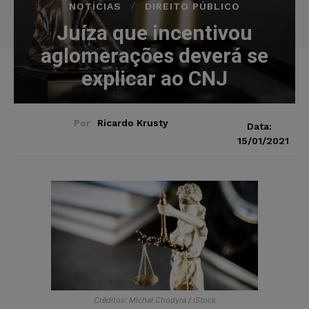
NOTÍCIAS
DIREITO PÚBLICO
Juíza que incentivou
aglomerações deverá se
explicar ao CNJ
Por
Ricardo Krusty
Data:
15/01/2021
Créditos: Michał Chodyra / iStock