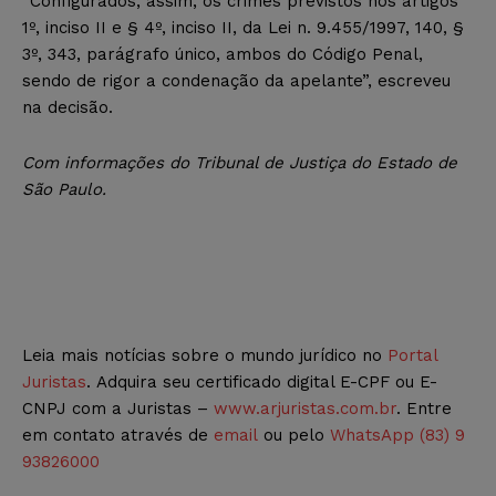
“Configurados, assim, os crimes previstos nos artigos
1º, inciso II e § 4º, inciso II, da Lei n. 9.455/1997, 140, §
3º, 343, parágrafo único, ambos do Código Penal,
sendo de rigor a condenação da apelante”, escreveu
na decisão.
Com informações do Tribunal de Justiça do Estado de
São Paulo.
Leia mais notícias sobre o mundo jurídico no
Portal
Juristas
. Adquira seu certificado digital E-CPF ou E-
CNPJ com a Juristas –
www.arjuristas.com.br
. Entre
em contato através de
email
ou pelo
WhatsApp (83) 9
93826000