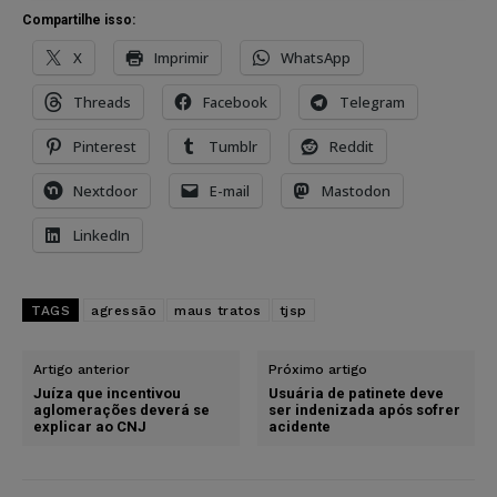
Compartilhe isso:
X
Imprimir
WhatsApp
Threads
Facebook
Telegram
Pinterest
Tumblr
Reddit
Nextdoor
E-mail
Mastodon
LinkedIn
TAGS
agressão
maus tratos
tjsp
Artigo anterior
Próximo artigo
Juíza que incentivou
Usuária de patinete deve
aglomerações deverá se
ser indenizada após sofrer
explicar ao CNJ
acidente