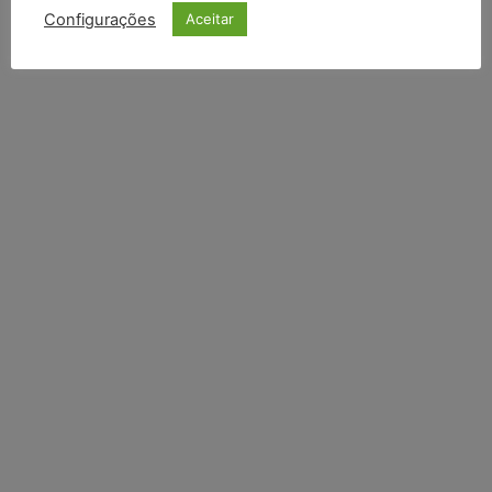
Configurações
Aceitar
Li e aceito a
Política de Privacidade
.