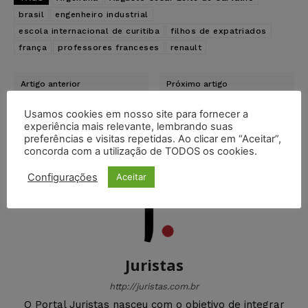
brasil
engenheiro industrial
escola internacional de curitiba
filhos de expatriados
frança
professores franceses
renault
Artigo anterior
Próximo artigo
TRF3 mantém exclusão de
Vigor indenizará auxiliar
candidata às vagas
de produção por causa de
Usamos cookies em nosso site para fornecer a
reservadas a negros em
acidente com produtos
experiência mais relevante, lembrando suas
concurso público
químicos
preferências e visitas repetidas. Ao clicar em “Aceitar”,
concorda com a utilização de TODOS os cookies.
Configurações
Aceitar
Juristas
http://juristas.com.br
O Portal Juristas nasceu com o objetivo de integrar