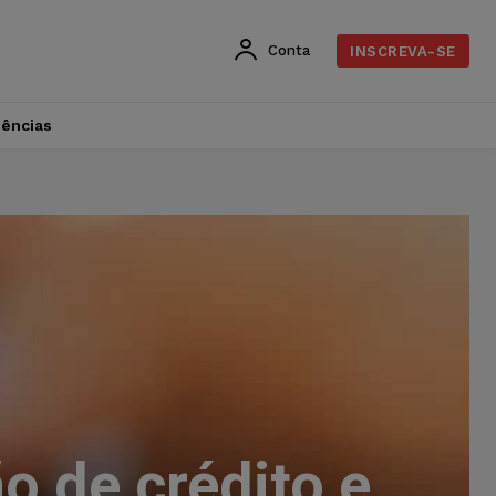
Conta
INSCREVA-SE
dências
o de crédito e