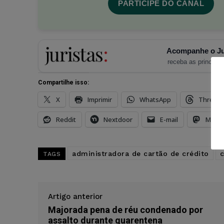
PARTICIPE DO CANAL
Acompanhe o Ju
receba as principais
Compartilhe isso:
X
Imprimir
WhatsApp
Thread
Reddit
Nextdoor
E-mail
Mast
administradora de cartão de crédito
c
TAGS
Artigo anterior
Majorada pena de réu condenado por
assalto durante quarentena