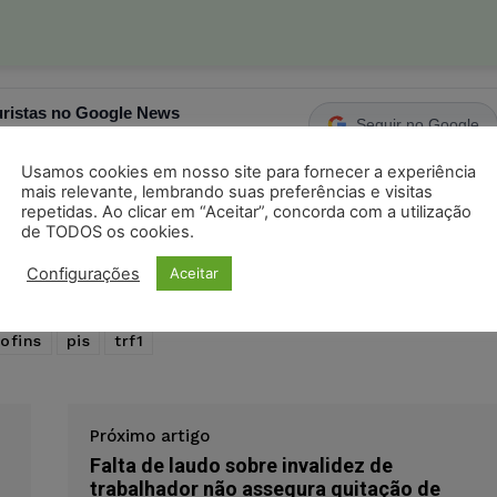
ristas no Google News
Seguir no Google
 notícias jurídicas do Brasil
Usamos cookies em nosso site para fornecer a experiência
mais relevante, lembrando suas preferências e visitas
repetidas. Ao clicar em “Aceitar”, concorda com a utilização
s
Facebook
Telegram
Pinterest
Tumblr
de TODOS os cookies.
odon
LinkedIn
Configurações
Aceitar
ofins
pis
trf1
Próximo artigo
Falta de laudo sobre invalidez de
trabalhador não assegura quitação de