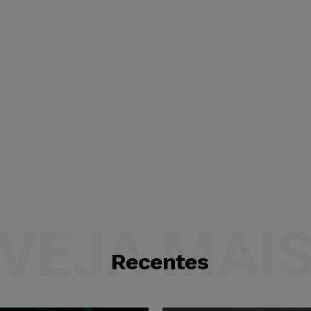
VEJA MAI
Recentes