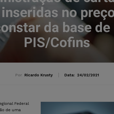
 inseridas no preç
onstar da base de 
PIS/Cofins
Por
Ricardo Krusty
Data:
24/02/2021
gional Federal
ção de uma