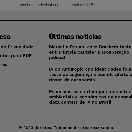
receba as principais notícias jurídicas do Brasil
esa
Últimas notícias
 de Privacidade
Marcello Perino: caso Braskem testa 
entre tutela cautelar e recuperação
ntas para PDF
judicial
res
IA da Anthropic cria identidades fal
o
teste de segurança e acende alerta 
riscos de autonomia
Especialistas alertam para impactos
ambientais e econômicos da expans
data centers de IA no Brasil
© 2023 Juristas. Todos os direitos reservados.