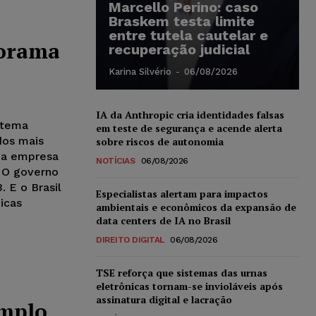
Marcello Perino: caso
Braskem testa limite
entre tutela cautelar e
norama
recuperação judicial
Karina Silvério
-
06/08/2026
IA da Anthropic cria identidades falsas
istema
em teste de segurança e acende alerta
dos mais
sobre riscos de autonomia
ma empresa
NOTÍCIAS
06/08/2026
. O governo
. E o Brasil
Especialistas alertam para impactos
dicas
ambientais e econômicos da expansão de
data centers de IA no Brasil
DIREITO DIGITAL
06/08/2026
TSE reforça que sistemas das urnas
eletrônicas tornam-se invioláveis após
assinatura digital e lacração
emplo