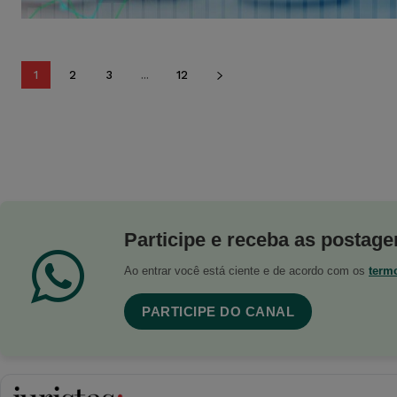
1
2
3
...
12
Participe e receba as postagen
Ao entrar você está ciente e de acordo com os
term
PARTICIPE DO CANAL