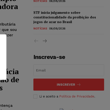
NOTÍCIAS
06/08/2026
adora
STF inicia julgamento sobre
constitucionalidade da proibição dos
jogos de azar no Brasil
ibutária
NOTÍCIAS
06/08/2026
r que sou
o dizer
Inscreva-se
rmácia
ão de
s
INSCREVER
Li e aceito a
Política de Privacidade
.
entença