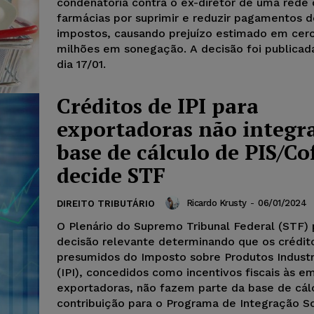
condenatória contra o ex-diretor de uma rede
farmácias por suprimir e reduzir pagamentos d
impostos, causando prejuízo estimado em cer
milhões em sonegação. A decisão foi publicad
dia 17/01.
Créditos de IPI para
exportadoras não integ
base de cálculo de PIS/Cof
decide STF
Ricardo Krusty
-
06/01/2024
DIREITO TRIBUTÁRIO
O Plenário do Supremo Tribunal Federal (STF) 
decisão relevante determinando que os crédit
presumidos do Imposto sobre Produtos Industr
(IPI), concedidos como incentivos fiscais às e
exportadoras, não fazem parte da base de cál
contribuição para o Programa de Integração So