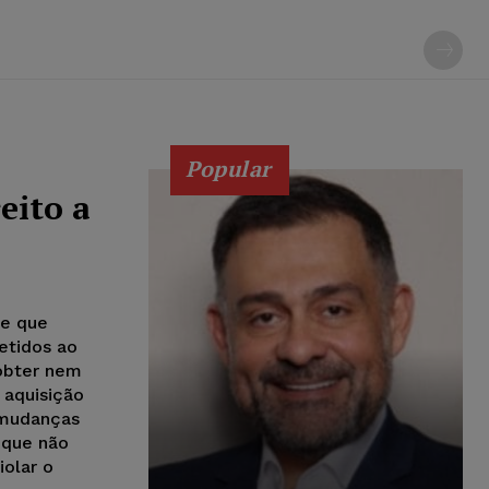
Popular
eito a
de que
etidos ao
obter nem
 aquisição
 mudanças
e que não
iolar o