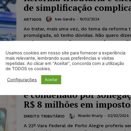
de simplificação complic
Ives Gandra
-
19/02/2024
ARTIGOS
Ao tratar, mais uma vez, do tema da reforma tr
promulgada, só tenho dúvidas. Não quero dize
contra, mas como não posso ser a favor, prefir
talvez.
Usamos cookies em nosso site para fornecer a experiência
mais relevante, lembrando suas preferências e visitas
repetidas. Ao clicar em “Aceitar”, concorda com a utilização
de TODOS os cookies.
Configurações
Aceitar
Ex-diretor de rede de fa
é condenado por sonegaç
R$ 8 milhões em imposto
Ricardo Krusty
-
02/02/2024
DIREITO TRIBUTÁRIO
A 22ª Vara Federal de Porto Alegre proferiu s