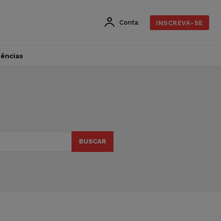
Conta
INSCREVA-SE
dências
BUSCAR