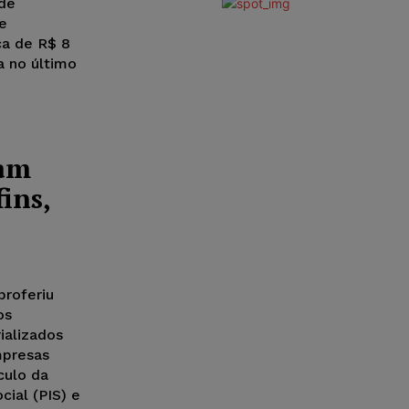
 de
e
ca de R$ 8
a no último
ram
ins,
proferiu
os
ializados
mpresas
culo da
cial (PIS) e