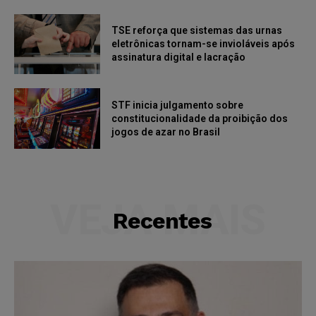
TSE reforça que sistemas das urnas
eletrônicas tornam-se invioláveis após
assinatura digital e lacração
STF inicia julgamento sobre
constitucionalidade da proibição dos
jogos de azar no Brasil
VEJA MAIS
Recentes