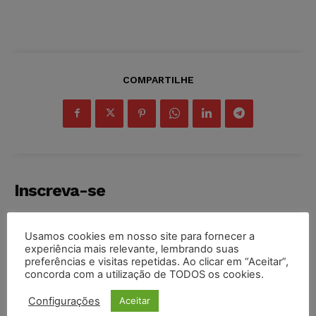
COMPARTILHE
Inscreva-se
Usamos cookies em nosso site para fornecer a
experiência mais relevante, lembrando suas
preferências e visitas repetidas. Ao clicar em “Aceitar”,
INSCREVER
concorda com a utilização de TODOS os cookies.
Configurações
Aceitar
Li e aceito a
Política de Privacidade
.