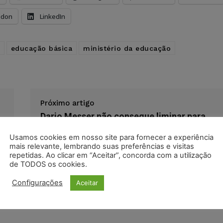
odon
LinkedIn
educação básica
ministério da educação
Próximo artigo
Dario Messer não consegue liminar para
suspender ação penal
Usamos cookies em nosso site para fornecer a experiência
mais relevante, lembrando suas preferências e visitas
repetidas. Ao clicar em “Aceitar”, concorda com a utilização
de TODOS os cookies.
Configurações
Aceitar
liveira