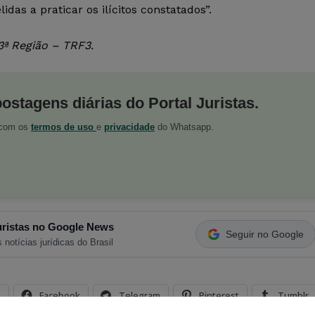
as a praticar os ilícitos constatados”.
3ª Região – TRF3.
postagens diárias do Portal Juristas.
o com os
termos de uso
e
privacidade
do Whatsapp.
ristas no Google News
Seguir no Google
 notícias jurídicas do Brasil
s
Facebook
Telegram
Pinterest
Tumblr