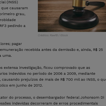
ial (INSS)
l, que causaram
primeiro grau,
probidade
TRF3 pedindo a
Créditos: Rawf8 / iStock
lores; pagar
remuneração recebida antes da demissão e, ainda, R$ 25
da uma.
s extensa investigação, ficou comprovado que as
rios indevidos no período de 2006 a 2009, mediante
s, causando prejuízos de mais de R$ 700 mil ao INSS, o qu
lico em junho de 2012.
elator do processo, o desembargador federal Johonsom Di
cessões indevidas decorreram de erros procedimentais