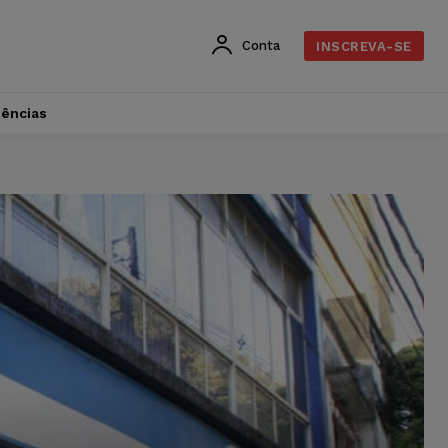
Conta
INSCREVA-SE
dências