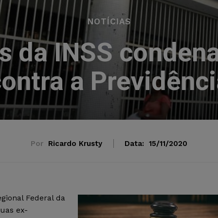
NOTÍCIAS
as da INSS condena
ontra a Previdênc
Por
Ricardo Krusty
Data:
15/11/2020
gional Federal da
uas ex-