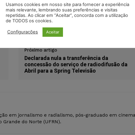
odon
LinkedIn
Usamos cookies em nosso site para fornecer a experiência
mais relevante, lembrando suas preferências e visitas
repetidas. Ao clicar em “Aceitar”, concorda com a utilização
de TODOS os cookies.
Configurações
Aceitar
Próximo artigo
Declarada nula a transferência da
concessão do serviço de radiodifusão da
Abril para a Spring Televisão
ção em jornalismo e radialismo, pós-graduado em cinem
io Grande do Norte (UFRN).