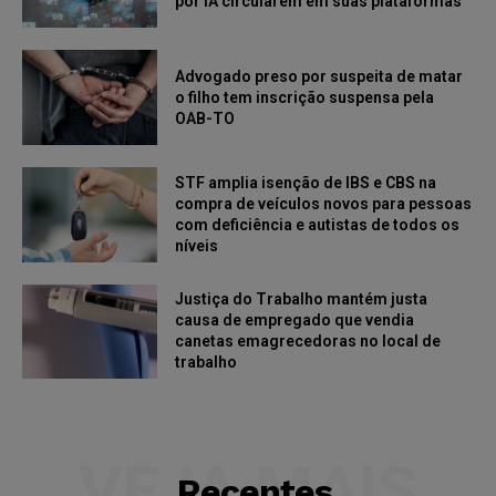
por IA circularem em suas plataformas
Advogado preso por suspeita de matar
o filho tem inscrição suspensa pela
OAB-TO
STF amplia isenção de IBS e CBS na
compra de veículos novos para pessoas
com deficiência e autistas de todos os
níveis
Justiça do Trabalho mantém justa
causa de empregado que vendia
canetas emagrecedoras no local de
trabalho
VEJA MAIS
Recentes