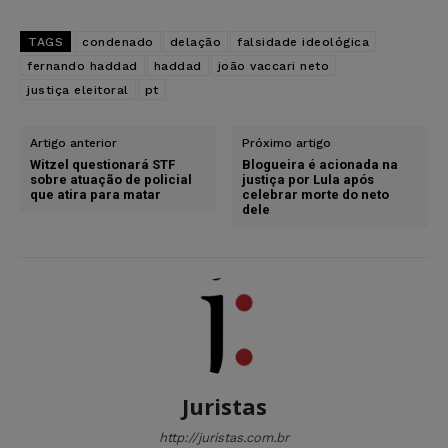
TAGS
condenado
delação
falsidade ideológica
fernando haddad
haddad
joão vaccari neto
justiça eleitoral
pt
Artigo anterior
Próximo artigo
Witzel questionará STF
Blogueira é acionada na
sobre atuação de policial
justiça por Lula após
que atira para matar
celebrar morte do neto
dele
Juristas
http://juristas.com.br