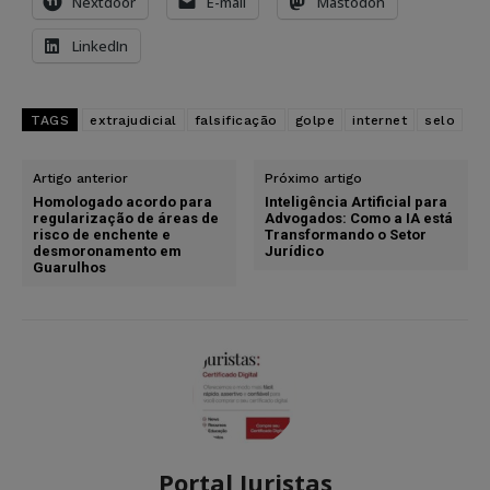
Nextdoor
E-mail
Mastodon
LinkedIn
TAGS
extrajudicial
falsificação
golpe
internet
selo
Artigo anterior
Próximo artigo
Homologado acordo para
Inteligência Artificial para
regularização de áreas de
Advogados: Como a IA está
risco de enchente e
Transformando o Setor
desmoronamento em
Jurídico
Guarulhos
Portal Juristas