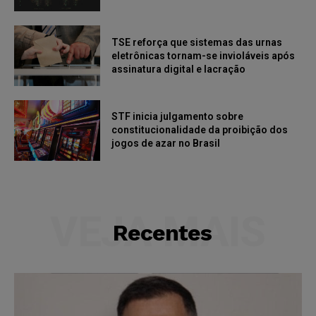
TSE reforça que sistemas das urnas
eletrônicas tornam-se invioláveis após
assinatura digital e lacração
STF inicia julgamento sobre
constitucionalidade da proibição dos
jogos de azar no Brasil
VEJA MAIS
Recentes