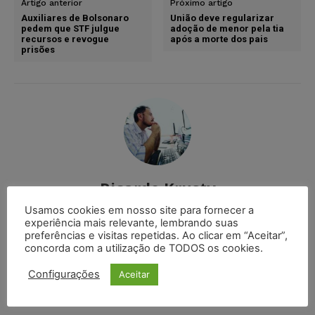
Artigo anterior
Próximo artigo
Auxiliares de Bolsonaro
União deve regularizar
pedem que STF julgue
adoção de menor pela tia
recursos e revogue
após a morte dos pais
prisões
Ricardo Krusty
Comunicador social com formação em jornalismo e
Usamos cookies em nosso site para fornecer a
experiência mais relevante, lembrando suas
radialismo, pós-graduado em cinema pela
preferências e visitas repetidas. Ao clicar em “Aceitar”,
Universidade Federal do Rio Grande do Norte (UFRN).
concorda com a utilização de TODOS os cookies.
Configurações
Aceitar
DEIXE UM COMENTÁRIO