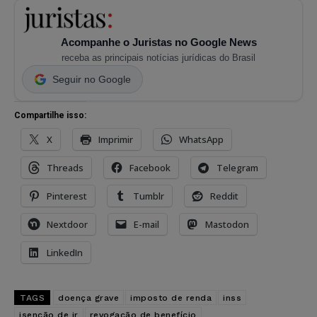
Acompanhe o Juristas no Google News
receba as principais notícias jurídicas do Brasil
Seguir no Google
Compartilhe isso:
X
Imprimir
WhatsApp
Threads
Facebook
Telegram
Pinterest
Tumblr
Reddit
Nextdoor
E-mail
Mastodon
LinkedIn
TAGS
doença grave
imposto de renda
inss
isenção de ir
revogação de benefício