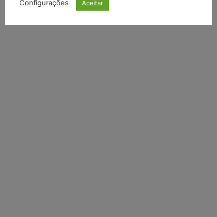
Configurações
Aceitar
Li e aceito a
Política de Privacidade
.