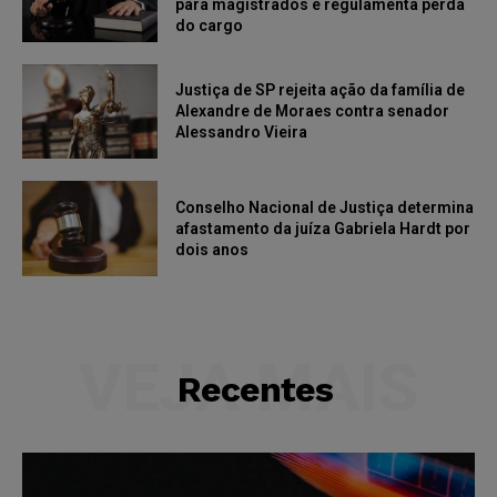
para magistrados e regulamenta perda
do cargo
Justiça de SP rejeita ação da família de
Alexandre de Moraes contra senador
Alessandro Vieira
Conselho Nacional de Justiça determina
afastamento da juíza Gabriela Hardt por
dois anos
VEJA MAIS
Recentes