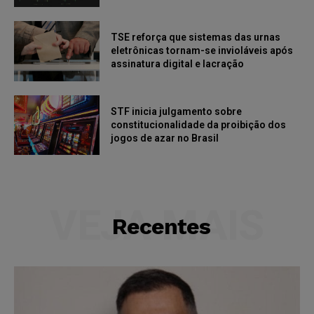
TSE reforça que sistemas das urnas
eletrônicas tornam-se invioláveis após
assinatura digital e lacração
STF inicia julgamento sobre
constitucionalidade da proibição dos
jogos de azar no Brasil
VEJA MAIS
Recentes