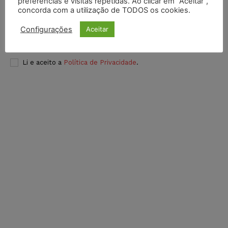
preferências e visitas repetidas. Ao clicar em “Aceitar”,
concorda com a utilização de TODOS os cookies.
Configurações
Aceitar
INSCREVER
Li e aceito a
Política de Privacidade
.