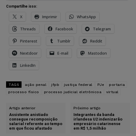
Compartilhe isso:
X
Imprimir
WhatsApp
Threads
Facebook
Telegram
Pinterest
Tumblr
Reddit
Nextdoor
E-mail
Mastodon
LinkedIn
TAGS
ação penal
jfpb
justiça federal
PJe
portaria
processo físico
processo judicial eletrônicoa
virtual
Artigo anterior
Próximo artigo
Assistente anistiado
Integrantes da banda
consegue recomposição
irlandesa U2 indenizarão
salarial referente ao tempo
empresário catarinense
em que ficou afastado
em R$ 1,5 milhão