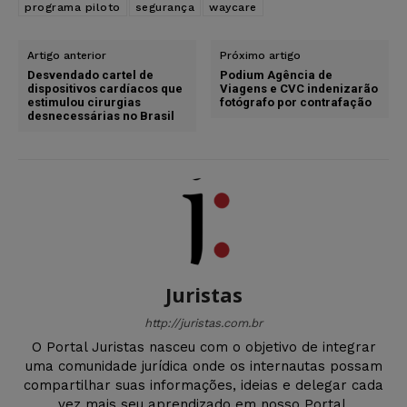
programa piloto
segurança
waycare
Artigo anterior
Próximo artigo
Desvendado cartel de
Podium Agência de
dispositivos cardíacos que
Viagens e CVC indenizarão
estimulou cirurgias
fotógrafo por contrafação
desnecessárias no Brasil
Juristas
http://juristas.com.br
O Portal Juristas nasceu com o objetivo de integrar
uma comunidade jurídica onde os internautas possam
compartilhar suas informações, ideias e delegar cada
vez mais seu aprendizado em nosso Portal.