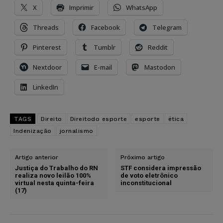
X
Imprimir
WhatsApp
Threads
Facebook
Telegram
Pinterest
Tumblr
Reddit
Nextdoor
E-mail
Mastodon
LinkedIn
TAGS
Direito
Direitodo esporte
esporte
ética
Indenização
jornalismo
Artigo anterior
Próximo artigo
Justiça do Trabalho do RN
STF considera impressão
realiza novo leilão 100%
de voto eletrônico
virtual nesta quinta-feira
inconstitucional
(17)