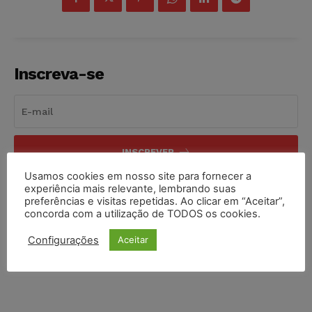
Inscreva-se
INSCREVER
Usamos cookies em nosso site para fornecer a
Li e aceito a
Política de Privacidade
.
experiência mais relevante, lembrando suas
preferências e visitas repetidas. Ao clicar em “Aceitar”,
concorda com a utilização de TODOS os cookies.
Configurações
Aceitar