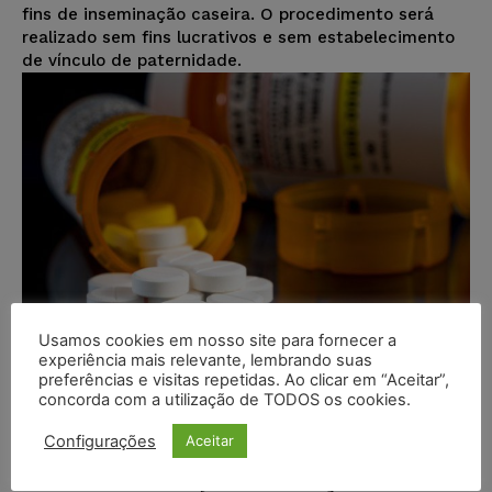
fins de inseminação caseira. O procedimento será
realizado sem fins lucrativos e sem estabelecimento
de vínculo de paternidade.
Usamos cookies em nosso site para fornecer a
experiência mais relevante, lembrando suas
preferências e visitas repetidas. Ao clicar em “Aceitar”,
concorda com a utilização de TODOS os cookies.
TRF5 garante fornecimento de
Configurações
Aceitar
medicamento para paciente do
RN com Doença de Fabry