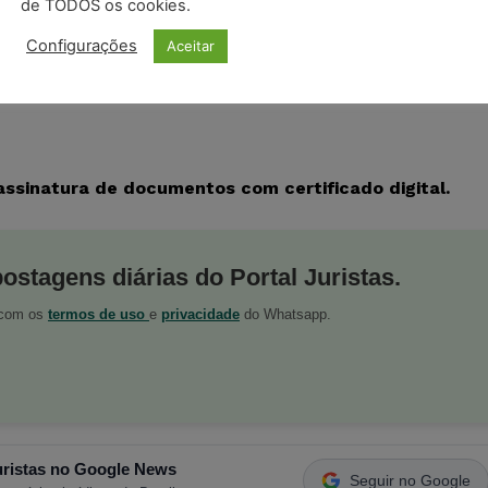
de TODOS os cookies.
retor de imóveis que não perfectibilizou venda de
Configurações
Aceitar
as oferece Assinador Digital Grátis
assinatura de documentos com certificado digital.
postagens diárias do Portal Juristas.
o com os
termos de uso
e
privacidade
do Whatsapp.
ristas no Google News
Seguir no Google