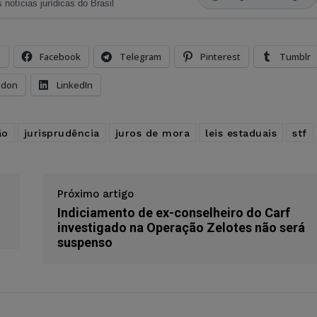
 notícias jurídicas do Brasil
s
Facebook
Telegram
Pinterest
Tumblr
odon
LinkedIn
ão
jurisprudência
juros de mora
leis estaduais
stf
Próximo artigo
Indiciamento de ex-conselheiro do Carf
investigado na Operação Zelotes não será
suspenso