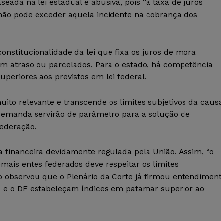
aseada na lei estadual é abusiva, pois “a taxa de juros
não pode exceder aquela incidente na cobrança dos
onstitucionalidade da lei que fixa os juros de mora
 em atraso ou parcelados. Para o estado, há competência
uperiores aos previstos em lei federal.
uito relevante e transcende os limites subjetivos da caus
demanda servirão de parâmetro para a solução de
ederação.
a financeira devidamente regulada pela União. Assim, “o
ais entes federados deve respeitar os limites
tro observou que o Plenário da Corte já firmou entendimen
s e o DF estabeleçam índices em patamar superior ao