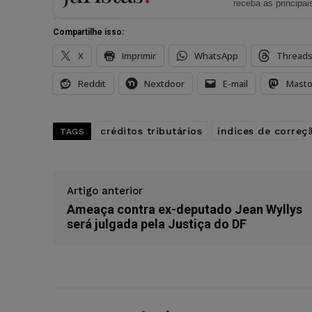
receba as principais
Compartilhe isso:
X
Imprimir
WhatsApp
Thread
Reddit
Nextdoor
E-mail
Mast
créditos tributários
índices de correç
TAGS
Artigo anterior
Ameaça contra ex-deputado Jean Wyllys
será julgada pela Justiça do DF