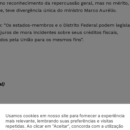
no reconhecimento da repercussão geral, mas no mérito,
e, teve divergência única do ministro Marco Aurélio.
te: “Os estados-membros e o Distrito Federal podem legisla
juros de mora incidentes sobre seus créditos fiscais,
idos pela União para os mesmos fins”.
l)
Usamos cookies em nosso site para fornecer a experiência
mais relevante, lembrando suas preferências e visitas
repetidas. Ao clicar em “Aceitar”, concorda com a utilização
 ausência de prequestionamento