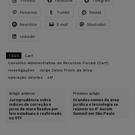
Threads
Facebook
Telegram
Pinterest
Tumblr
Reddit
Nextdoor
E-mail
Mastodon
LinkedIn
TAGS
Carf
Conselho Administrativo de Recursos Fiscais (Carf)
investigações
Jorge Celso Freire da Silva
operação zelotes
stf
Artigo anterior
Próximo artigo
Jurisprudência sobre
Grandes nomes da área
índices de correção e
jurídica e tecnologia se
juros de mora fixados por
reúnem no 4º Aurum
leis estaduais é reafirmado
Summit em São Paulo
no STF