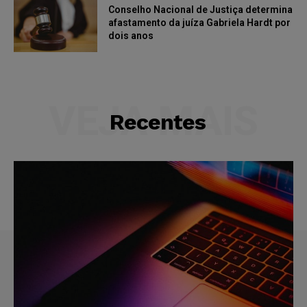
Conselho Nacional de Justiça determina
afastamento da juíza Gabriela Hardt por
dois anos
VEJA MAIS
Recentes