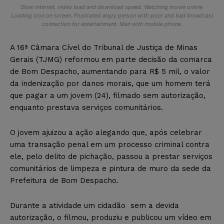
Slow internet, video load and download speed. Watching movie online.
Loading icon on screen. Frustrated angry person with poor and bad broadcast
connection for entertainment. Man with mobile phone.
A 16ª Câmara Cível do Tribunal de Justiça de Minas
Gerais (TJMG) reformou em parte decisão da comarca
de Bom Despacho, aumentando para R$ 5 mil, o valor
da indenização por danos morais, que um homem terá
que pagar a um jovem (24), filmado sem autorização,
enquanto prestava serviços comunitários.
O jovem ajuizou a ação alegando que, após celebrar
uma transação penal em um processo criminal contra
ele, pelo delito de pichação, passou a prestar serviços
comunitários de limpeza e pintura de muro da sede da
Prefeitura de Bom Despacho.
Durante a atividade um cidadão sem a devida
autorização, o filmou, produziu e publicou um vídeo em