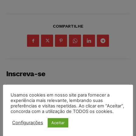
COMPARTILHE
Inscreva-se
Usamos cookies em nosso site para fornecer a
experiência mais relevante, lembrando suas
preferências e visitas repetidas. Ao clicar em “Aceitar”,
INSCREVER
concorda com a utilização de TODOS os cookies.
Configurações
Aceitar
Li e aceito a
Política de Privacidade
.