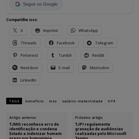
Seguir no Google
Compartilhe isso:
X
Imprimir
WhatsApp
Threads
Facebook
Telegram
Pinterest
Tumblr
Reddit
Nextdoor
E-mail
Mastodon
LinkedIn
TAGS
benefício
inss
salário-maternidade
trf4
Artigo anterior
Próximo artigo
TJMG reconhece erro de
TJPI regulamenta
identificação e condena
gravação de audiências
Estado a indenizar homem
realizadas pelo Microsoft
preso por homonímia
Teams